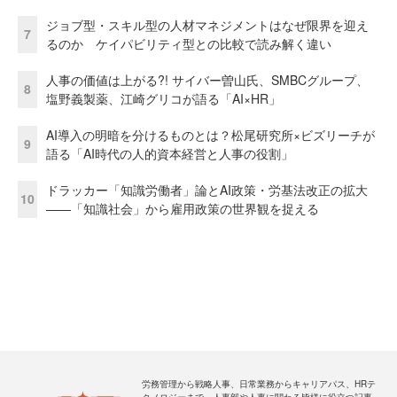
ジョブ型・スキル型の人材マネジメントはなぜ限界を迎え
7
るのか ケイパビリティ型との比較で読み解く違い
人事の価値は上がる?! サイバー曽山氏、SMBCグループ、
8
塩野義製薬、江崎グリコが語る「AI×HR」
AI導入の明暗を分けるものとは？松尾研究所×ビズリーチが
9
語る「AI時代の人的資本経営と人事の役割」
ドラッカー「知識労働者」論とAI政策・労基法改正の拡大
10
——「知識社会」から雇用政策の世界観を捉える
労務管理から戦略人事、日常業務からキャリアパス、HRテ
クノロジーまで、人事部や人事に関わる皆様に役立つ記事