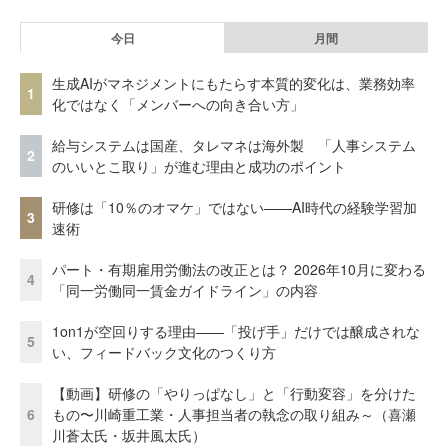
今日
月間
生成AIがマネジメントにもたらす本質的変化は、業務効率
1
化ではなく「メンバーへの向き合い方」
給与システムは国産、タレマネは海外製 「人事システム
2
のいいとこ取り」が進む理由と成功のポイント
研修は「10％のオマケ」ではない——AI時代の経験学習加
3
速術
パート・有期雇用労働法の改正とは？ 2026年10月に変わる
4
「同一労働同一賃金ガイドライン」の内容
1on1が空回りする理由——「投げ手」だけでは醸成されな
5
い、フィードバック文化のつくり方
【動画】研修の「やりっぱなし」と「行動変容」を分けた
6
もの〜川崎重工業・人事担当者の執念の取り組み～（喜瀬
川蒼太氏・坂井風太氏）