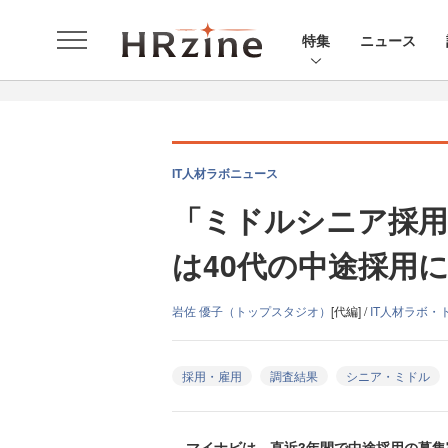
特集
ニュース
IT人材ラボニュース
「ミドルシニア採用
は40代の中途採用
岩佐 優子（トップスタジオ）
[代編] /
IT人材ラボ・
採用・雇用
調査結果
シニア・ミドル
マイナビは、直近3年間で中途採用の募集