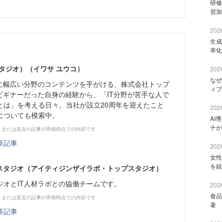
研修
習加
2026
生成
率化
タジオ）（イワサ ユウコ）
2026
なぜ
心に幅広い分野のコンテンツを手がける、株式会社トップ
ィブ
ビギナーだった自身の経験から、「IT分野が苦手な人で
とは」を考える日々。当社が設立20周年を迎えたこと
2026
についても模索中。
AI
チが
、または直近の記事の寄稿時点での内容です
筆記事
2026
女性
を組
プスタジオ（アイティジンザイラボ・トップスタジオ）
ジオとIT人材ラボとの協働チームです。
2026
食品
、または直近の記事の寄稿時点での内容です
著 
筆記事