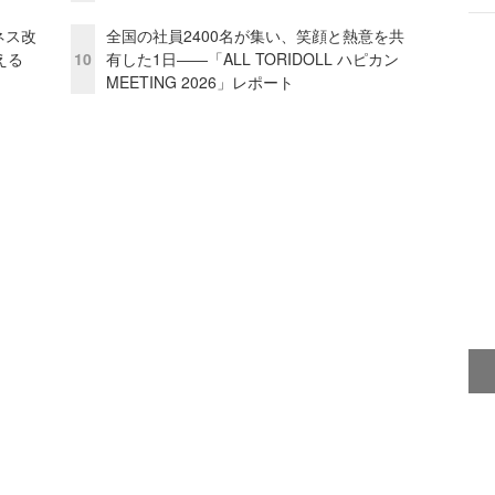
ネス改
全国の社員2400名が集い、笑顔と熱意を共
える
10
有した1日――「ALL TORIDOLL ハピカン
MEETING 2026」レポート