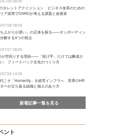
/07/29 08:00
Bのタレントアクイジション ビジネス改革のための
リア採用でCHROが考える課題と改善策
/07/28 08:00
ち上がりが遅い」の正体を探る——オンボーディン
分解する4つの視点
/07/27 08:00
n1が空回りする理由——「投げ手」だけでは醸成さ
い、フィードバック文化のつくり方
/07/24 14:00
時代こそ「Humanity」を経営インフラへ 世界のHR
ダーが立ち返る組織と個人のあり方
新着記事一覧を見る
ベント