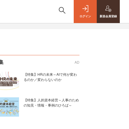
ログイン
新規
会員登録
集
AD
【特集】HRの未来～AIで何が変わ
るのか／変わらないのか
【特集】人的資本経営～人事のため
の知見・情報・事例のひろば～