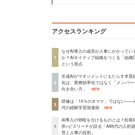
アクセスランキング
なぜAI導入の成否が人事にかかってい
1
か？AIネイティブ組織をつくる「組織
という視点
生成AIがマネジメントにもたらす本質
2
化は、業務効率化ではなく「メンバー
向き合い方」
NEW
研修は「10％のオマケ」ではない——A
3
代の経験学習加速術
NEW
AI導入の明暗を分けるものとは？松尾
4
所×ビズリーチが語る「AI時代の人的
営と人事の役割」