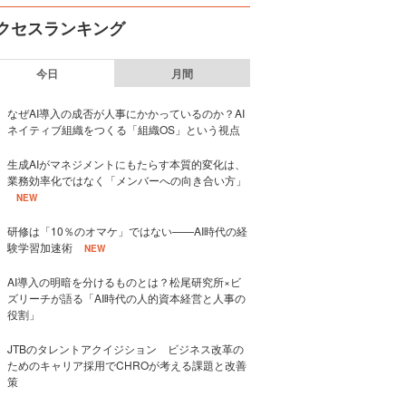
クセスランキング
今日
月間
なぜAI導入の成否が人事にかかっているのか？AI
ネイティブ組織をつくる「組織OS」という視点
生成AIがマネジメントにもたらす本質的変化は、
業務効率化ではなく「メンバーへの向き合い方」
NEW
研修は「10％のオマケ」ではない——AI時代の経
験学習加速術
NEW
AI導入の明暗を分けるものとは？松尾研究所×ビ
ズリーチが語る「AI時代の人的資本経営と人事の
役割」
JTBのタレントアクイジション ビジネス改革の
ためのキャリア採用でCHROが考える課題と改善
策