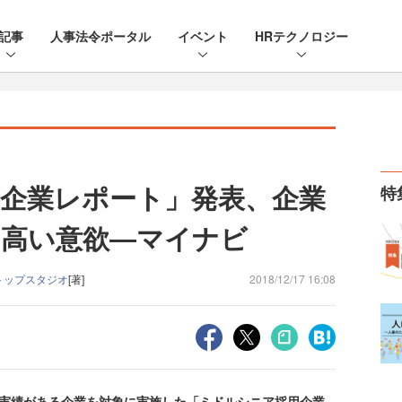
記事
人事法令ポータル
イベント
HRテクノロジー
企業レポート」発表、企業
特
に高い意欲―マイナビ
トップスタジオ
[著]
2018/12/17 16:08
実績がある企業を対象に実施した「ミドルシニア採用企業