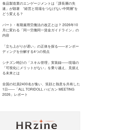
食品製造業のエンゲージメントは「課長層の失
速」が顕著 “経営と現場をつなげない中間層”を
どう変える？
パート・有期雇用労働法の改正とは？ 2026年10
月に変わる「同一労働同一賃金ガイドライン」の
内容
「立ち上がりが遅い」の正体を探る——オンボー
ディングを分解する4つの視点
シチズン時計の「スキル管理」実装録——現場の
「可視化にメリットがない」を乗り越え、見据え
る未来とは
全国の社員2400名が集い、笑顔と熱意を共有した
1日――「ALL TORIDOLL ハピカン MEETING
2026」レポート