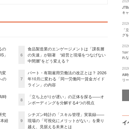
2026
JT
キャ
2026
「立
グを
2026
るの
食品製造業のエンゲージメントは「課長層
1o
OS」
6
の失速」が顕著 “経営と現場をつなげない
れな
中間層”をどう変える？
2026
的変
パート・有期雇用労働法の改正とは？ 2026
AI
への
7
年10月に変わる「同一労働同一賃金ガイド
リー
ライン」の内容
I時
「立ち上がりが遅い」の正体を探る——オ
8
ンボーディングを分解する4つの視点
研究
シチズン時計の「スキル管理」実装録——
資本経
9
現場の「可視化にメリットがない」を乗り
イ
越え、見据える未来とは