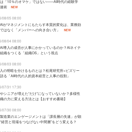
は「10％のオマケ」ではない——AI時代の経験学
速術
NEW
/08/05 08:00
AIがマネジメントにもたらす本質的変化は、業務効
ではなく「メンバーへの向き合い方」
NEW
/08/04 08:00
AI導入の成否が人事にかかっているのか？AIネイテ
組織をつくる「組織OS」という視点
/08/03 08:00
導入の明暗を分けるものとは？松尾研究所×ビズリー
語る「AI時代の人的資本経営と人事の役割」
/07/31 17:30
やシニアが増えた“だけ”になっていないか？多様性
織の力に変える方法とは【おすすめ書籍】
/07/30 08:00
製造業のエンゲージメントは「課長層の失速」が顕
“経営と現場をつなげない中間層”をどう変える？