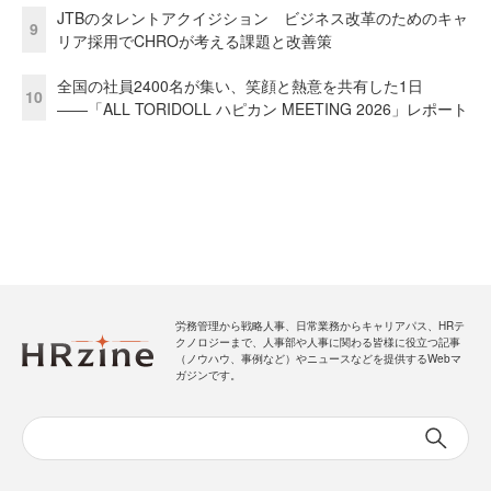
JTBのタレントアクイジション ビジネス改革のためのキャ
9
リア採用でCHROが考える課題と改善策
全国の社員2400名が集い、笑顔と熱意を共有した1日
10
――「ALL TORIDOLL ハピカン MEETING 2026」レポート
労務管理から戦略人事、日常業務からキャリアパス、HRテ
クノロジーまで、人事部や人事に関わる皆様に役立つ記事
（ノウハウ、事例など）やニュースなどを提供するWebマ
ガジンです。