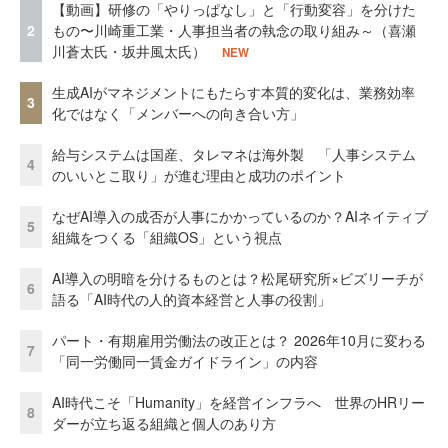
【動画】研修の「やりっぱなし」と「行動変容」を分けた
2
もの〜川崎重工業・人事担当者の執念の取り組み～（喜瀬
川蒼太氏・坂井風太氏）
NEW
生成AIがマネジメントにもたらす本質的変化は、業務効率
3
化ではなく「メンバーへの向き合い方」
給与システムは国産、タレマネは海外製 「人事システム
4
のいいとこ取り」が進む理由と成功のポイント
なぜAI導入の成否が人事にかかっているのか？AIネイティブ
5
組織をつくる「組織OS」という視点
AI導入の明暗を分けるものとは？松尾研究所×ビズリーチが
6
語る「AI時代の人的資本経営と人事の役割」
パート・有期雇用労働法の改正とは？ 2026年10月に変わる
7
「同一労働同一賃金ガイドライン」の内容
AI時代こそ「Humanity」を経営インフラへ 世界のHRリー
8
ダーが立ち返る組織と個人のあり方