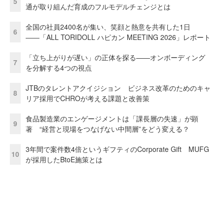
5
通が取り組んだ育成のフルモデルチェンジとは
全国の社員2400名が集い、笑顔と熱意を共有した1日
6
――「ALL TORIDOLL ハピカン MEETING 2026」レポート
「立ち上がりが遅い」の正体を探る——オンボーディング
7
を分解する4つの視点
JTBのタレントアクイジション ビジネス改革のためのキャ
8
リア採用でCHROが考える課題と改善策
食品製造業のエンゲージメントは「課長層の失速」が顕
9
著 “経営と現場をつなげない中間層”をどう変える？
3年間で案件数4倍というギフティのCorporate Gift MUFG
10
が採用したBtoE施策とは