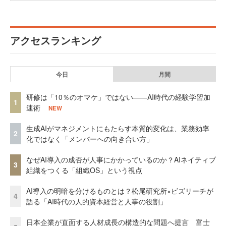
アクセスランキング
今日
月間
研修は「10％のオマケ」ではない——AI時代の経験学習加
1
速術
NEW
生成AIがマネジメントにもたらす本質的変化は、業務効率
2
化ではなく「メンバーへの向き合い方」
なぜAI導入の成否が人事にかかっているのか？AIネイティブ
3
組織をつくる「組織OS」という視点
AI導入の明暗を分けるものとは？松尾研究所×ビズリーチが
4
語る「AI時代の人的資本経営と人事の役割」
日本企業が直面する人材成長の構造的な問題へ提言 富士