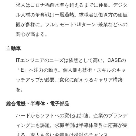
求人はコロナ禍前水準を超えるまでに伸長。デジタ
ル人材の争奪戦は一層過熱。求職者は働き方の価値
観が多様に。フルリモート･UIターン･兼業などへの
関心が高まる。
自動車
ITエンジニアのニーズは依然として高い。CASEの
「E」へ注力の動き。個人側も技術・スキルのキャ
ッチアップが必要。変化に耐えうるキャリア構築
を。
総合電機・半導体・電子部品
ハードからソフトへの変化は加速。企業のブランデ
ィングにも課題。求職者側は半導体業界に応募が集
まる。求人も多い今年度は検討のチャンス。