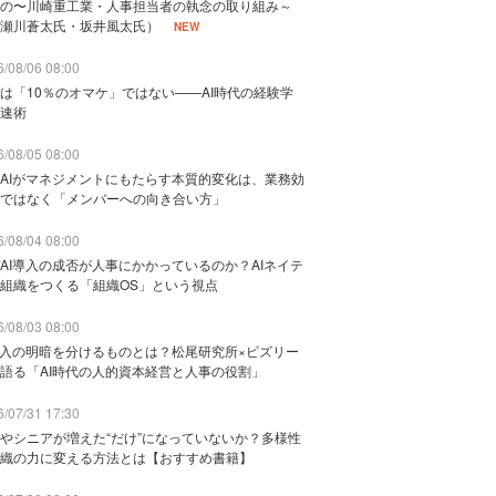
の〜川崎重工業・人事担当者の執念の取り組み～
瀬川蒼太氏・坂井風太氏）
NEW
/08/06 08:00
は「10％のオマケ」ではない——AI時代の経験学
速術
/08/05 08:00
AIがマネジメントにもたらす本質的変化は、業務効
ではなく「メンバーへの向き合い方」
/08/04 08:00
AI導入の成否が人事にかかっているのか？AIネイテ
組織をつくる「組織OS」という視点
/08/03 08:00
導入の明暗を分けるものとは？松尾研究所×ビズリー
語る「AI時代の人的資本経営と人事の役割」
/07/31 17:30
やシニアが増えた“だけ”になっていないか？多様性
織の力に変える方法とは【おすすめ書籍】