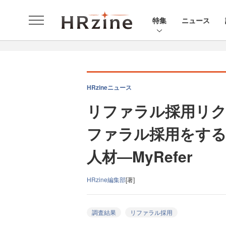
特集
ニュース
HRzineニュース
リファラル採用リク
ファラル採用をする
人材―MyRefer
HRzine編集部
[著]
調査結果
リファラル採用