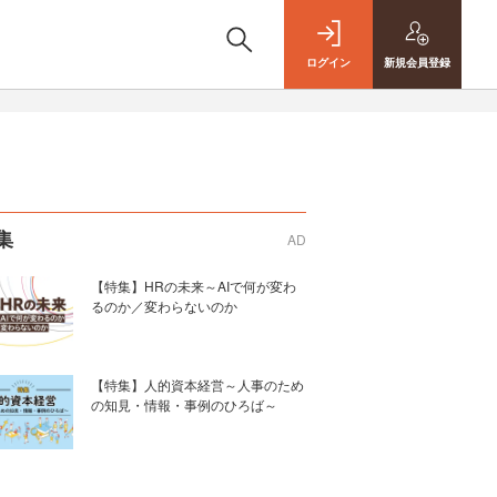
ログイン
新規
会員登録
集
AD
【特集】HRの未来～AIで何が変わ
るのか／変わらないのか
【特集】人的資本経営～人事のため
の知見・情報・事例のひろば～