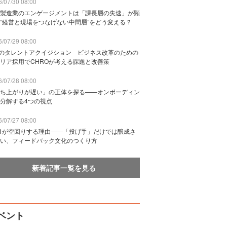
/07/30 08:00
製造業のエンゲージメントは「課長層の失速」が顕
“経営と現場をつなげない中間層”をどう変える？
/07/29 08:00
Bのタレントアクイジション ビジネス改革のための
リア採用でCHROが考える課題と改善策
/07/28 08:00
ち上がりが遅い」の正体を探る——オンボーディン
分解する4つの視点
/07/27 08:00
n1が空回りする理由——「投げ手」だけでは醸成さ
い、フィードバック文化のつくり方
新着記事一覧を見る
ベント