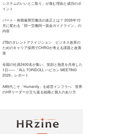
システムのいいとこ取り」が進む理由と成功のポ
イント
パート・有期雇用労働法の改正とは？ 2026年10
月に変わる「同一労働同一賃金ガイドライン」の
内容
JTBのタレントアクイジション ビジネス改革の
ためのキャリア採用でCHROが考える課題と改善
策
全国の社員2400名が集い、笑顔と熱意を共有した
1日――「ALL TORIDOLL ハピカン MEETING
2026」レポート
AI時代こそ「Humanity」を経営インフラへ 世界
のHRリーダーが立ち返る組織と個人のあり方