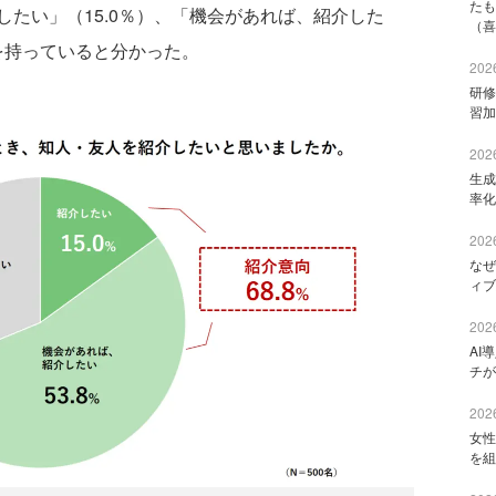
たも
たい」（15.0％）、「機会があれば、紹介した
（喜
向を持っていると分かった。
2026
研修
習加
2026
生成
率化
2026
なぜ
ィブ
2026
AI
チが
2026
女性
を組