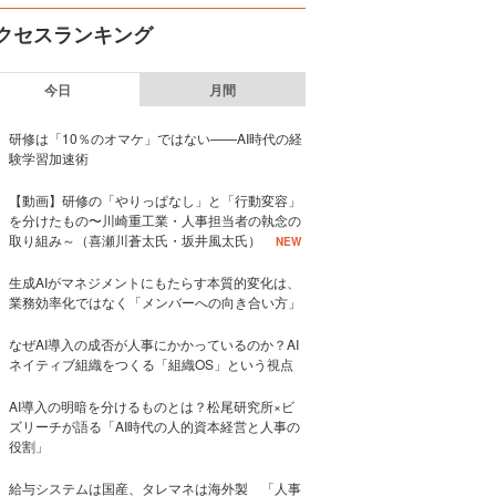
クセスランキング
今日
月間
研修は「10％のオマケ」ではない——AI時代の経
験学習加速術
【動画】研修の「やりっぱなし」と「行動変容」
を分けたもの〜川崎重工業・人事担当者の執念の
取り組み～（喜瀬川蒼太氏・坂井風太氏）
NEW
生成AIがマネジメントにもたらす本質的変化は、
業務効率化ではなく「メンバーへの向き合い方」
なぜAI導入の成否が人事にかかっているのか？AI
ネイティブ組織をつくる「組織OS」という視点
AI導入の明暗を分けるものとは？松尾研究所×ビ
ズリーチが語る「AI時代の人的資本経営と人事の
役割」
給与システムは国産、タレマネは海外製 「人事