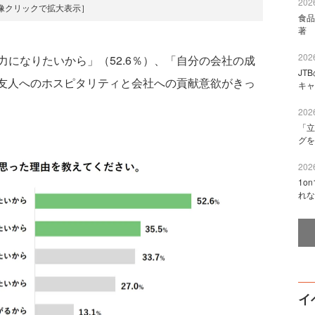
2026
像クリックで拡大表示］
食品
著 
2026
になりたいから」（52.6％）、「自分の会社の成
JT
、友人へのホスピタリティと会社への貢献意欲がきっ
キャ
2026
「立
グを
2026
1o
れな
イ