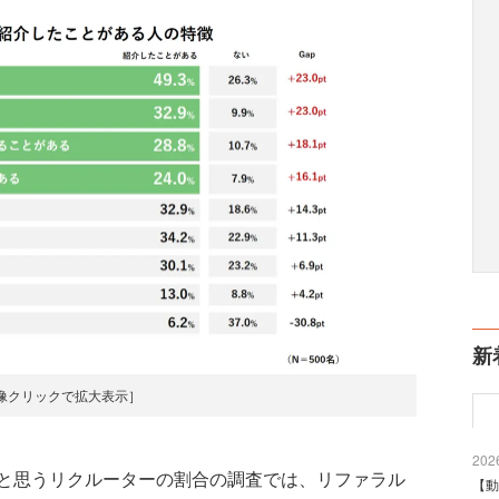
新
像クリックで拡大表示］
2026
と思うリクルーターの割合の調査では、リファラル
【動