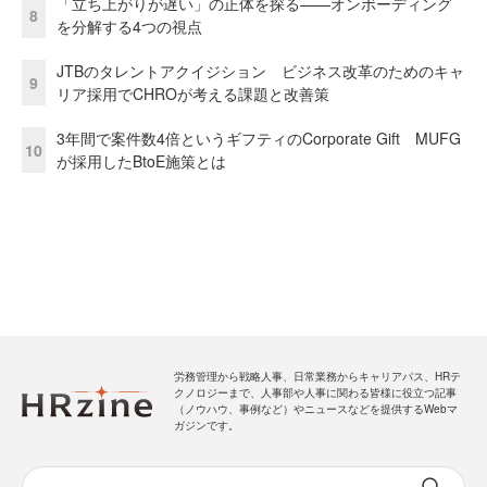
「立ち上がりが遅い」の正体を探る——オンボーディング
8
を分解する4つの視点
JTBのタレントアクイジション ビジネス改革のためのキャ
9
リア採用でCHROが考える課題と改善策
3年間で案件数4倍というギフティのCorporate Gift MUFG
10
が採用したBtoE施策とは
労務管理から戦略人事、日常業務からキャリアパス、HRテ
クノロジーまで、人事部や人事に関わる皆様に役立つ記事
（ノウハウ、事例など）やニュースなどを提供するWebマ
ガジンです。