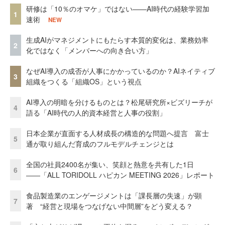
研修は「10％のオマケ」ではない——AI時代の経験学習加
1
速術
NEW
生成AIがマネジメントにもたらす本質的変化は、業務効率
2
化ではなく「メンバーへの向き合い方」
なぜAI導入の成否が人事にかかっているのか？AIネイティブ
3
組織をつくる「組織OS」という視点
AI導入の明暗を分けるものとは？松尾研究所×ビズリーチが
4
語る「AI時代の人的資本経営と人事の役割」
日本企業が直面する人材成長の構造的な問題へ提言 富士
5
通が取り組んだ育成のフルモデルチェンジとは
全国の社員2400名が集い、笑顔と熱意を共有した1日
6
――「ALL TORIDOLL ハピカン MEETING 2026」レポート
食品製造業のエンゲージメントは「課長層の失速」が顕
7
著 “経営と現場をつなげない中間層”をどう変える？