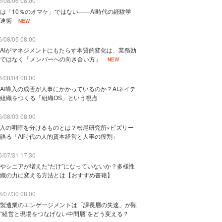
/08/06 08:00
は「10％のオマケ」ではない——AI時代の経験学
速術
NEW
/08/05 08:00
AIがマネジメントにもたらす本質的変化は、業務効
ではなく「メンバーへの向き合い方」
NEW
/08/04 08:00
AI導入の成否が人事にかかっているのか？AIネイテ
組織をつくる「組織OS」という視点
/08/03 08:00
導入の明暗を分けるものとは？松尾研究所×ビズリー
語る「AI時代の人的資本経営と人事の役割」
/07/31 17:30
やシニアが増えた“だけ”になっていないか？多様性
織の力に変える方法とは【おすすめ書籍】
/07/30 08:00
製造業のエンゲージメントは「課長層の失速」が顕
“経営と現場をつなげない中間層”をどう変える？