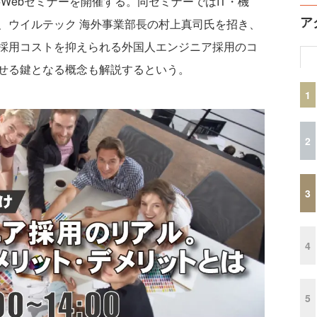
料Webセミナーを開催する。同セミナーではIT・機
ア
、ウイルテック 海外事業部長の村上真司氏を招き、
採用コストを抑えられる外国人エンジニア採用のコ
せる鍵となる概念も解説するという。
1
2
3
4
5