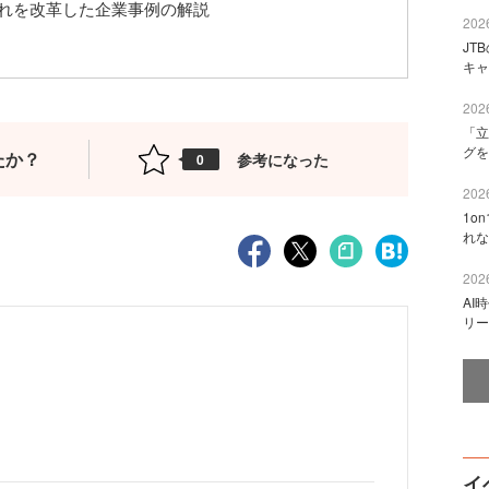
れを改革した企業事例の解説
2026
JT
キャ
2026
「立
グを
たか？
参考になった
0
2026
1o
れな
2026
AI
リー
イ