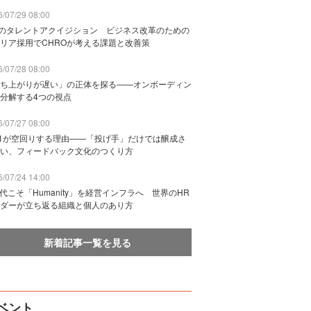
/07/29 08:00
Bのタレントアクイジション ビジネス改革のための
リア採用でCHROが考える課題と改善策
/07/28 08:00
ち上がりが遅い」の正体を探る——オンボーディン
分解する4つの視点
/07/27 08:00
n1が空回りする理由——「投げ手」だけでは醸成さ
い、フィードバック文化のつくり方
/07/24 14:00
時代こそ「Humanity」を経営インフラへ 世界のHR
ダーが立ち返る組織と個人のあり方
新着記事一覧を見る
ベント