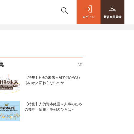
ログイン
新規
会員登録
集
AD
【特集】HRの未来～AIで何が変わ
るのか／変わらないのか
【特集】人的資本経営～人事のため
の知見・情報・事例のひろば～