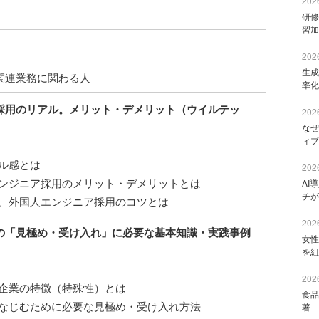
2026
研修
習加
2026
生成
関連業務に関わる人
率化
採用のリアル。メリット・デメリット（ウイルテッ
2026
なぜ
ィブ
ル感とは
2026
ンジニア採用のメリット・デメリットとは
AI
チが
、外国人エンジニア採用のコツとは
2026
の「見極め・受け入れ」に必要な基本知識・実践事例
女性
を組
2026
企業の特徴（特殊性）とは
食品
なじむために必要な見極め・受け入れ方法
著 