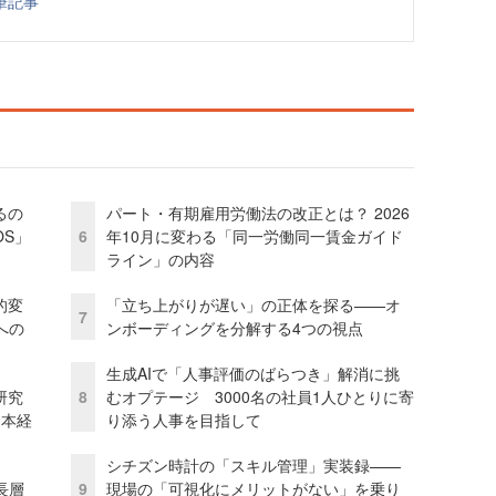
筆記事
るの
パート・有期雇用労働法の改正とは？ 2026
OS」
6
年10月に変わる「同一労働同一賃金ガイド
ライン」の内容
的変
「立ち上がりが遅い」の正体を探る——オ
7
への
ンボーディングを分解する4つの視点
生成AIで「人事評価のばらつき」解消に挑
研究
8
むオプテージ 3000名の社員1人ひとりに寄
資本経
り添う人事を目指して
シチズン時計の「スキル管理」実装録——
長層
9
現場の「可視化にメリットがない」を乗り