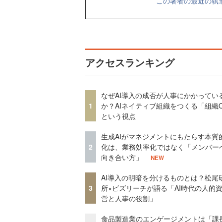
この著者の最近の執
アクセスランキング
なぜAI導入の成否が人事にかかってい
1
か？AIネイティブ組織をつくる「組織
という視点
生成AIがマネジメントにもたらす本質
2
化は、業務効率化ではなく「メンバー
向き合い方」
NEW
AI導入の明暗を分けるものとは？松尾
3
所×ビズリーチが語る「AI時代の人的
営と人事の役割」
食品製造業のエンゲージメントは「課