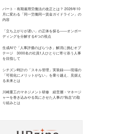
パート・有期雇用労働法の改正とは？ 2026年10
月に変わる「同一労働同一賃金ガイドライン」の
内容
「立ち上がりが遅い」の正体を探る——オンボー
ディングを分解する4つの視点
生成AIで「人事評価のばらつき」解消に挑むオプ
テージ 3000名の社員1人ひとりに寄り添う人事
を目指して
シチズン時計の「スキル管理」実装録——現場の
「可視化にメリットがない」を乗り越え、見据え
る未来とは
川崎重工のマネジメント研修 経営層・マネージ
ャーを巻き込みやる気にさせた人事の“執念”の取
り組みとは