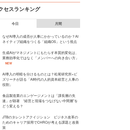
クセスランキング
今日
月間
なぜAI導入の成否が人事にかかっているのか？AI
ネイティブ組織をつくる「組織OS」という視点
生成AIがマネジメントにもたらす本質的変化は、
業務効率化ではなく「メンバーへの向き合い方」
NEW
AI導入の明暗を分けるものとは？松尾研究所×ビ
ズリーチが語る「AI時代の人的資本経営と人事の
役割」
食品製造業のエンゲージメントは「課長層の失
速」が顕著 “経営と現場をつなげない中間層”を
どう変える？
JTBのタレントアクイジション ビジネス改革の
ためのキャリア採用でCHROが考える課題と改善
策