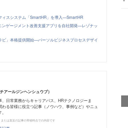
システム「SmartHR」を導入—SmartHR
員エンゲージメント改善支援アプリを自社開発—レゾナッ
ラビ」本格提供開始—パーソルビジネスプロセスデザイ
エイチアールジンヘンシュウブ）
事、日常業務からキャリアパス、HRテクノロジーま
関わる皆様に役立つ記事（ノウハウ、事例など）やニュ
す。
、または直近の記事の寄稿時点での内容です