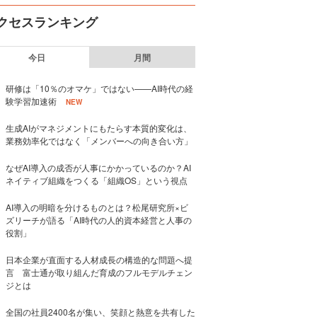
クセスランキング
今日
月間
研修は「10％のオマケ」ではない——AI時代の経
験学習加速術
NEW
生成AIがマネジメントにもたらす本質的変化は、
業務効率化ではなく「メンバーへの向き合い方」
なぜAI導入の成否が人事にかかっているのか？AI
ネイティブ組織をつくる「組織OS」という視点
AI導入の明暗を分けるものとは？松尾研究所×ビ
ズリーチが語る「AI時代の人的資本経営と人事の
役割」
日本企業が直面する人材成長の構造的な問題へ提
言 富士通が取り組んだ育成のフルモデルチェン
ジとは
全国の社員2400名が集い、笑顔と熱意を共有した