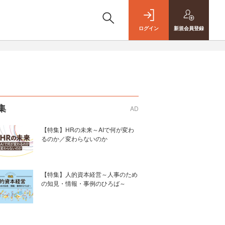
ログイン
新規
会員登録
集
AD
【特集】HRの未来～AIで何が変わ
るのか／変わらないのか
【特集】人的資本経営～人事のため
の知見・情報・事例のひろば～