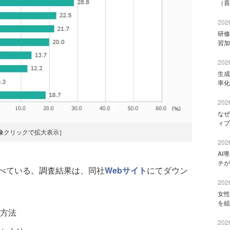
（喜
2026
研修
習加
2026
生成
率化
2026
なぜ
ィブ
像クリックで拡大表示］
2026
AI
チが
べている。調査結果は、同社
Webサイト
にてダウン
2026
女性
を組
方法
2026