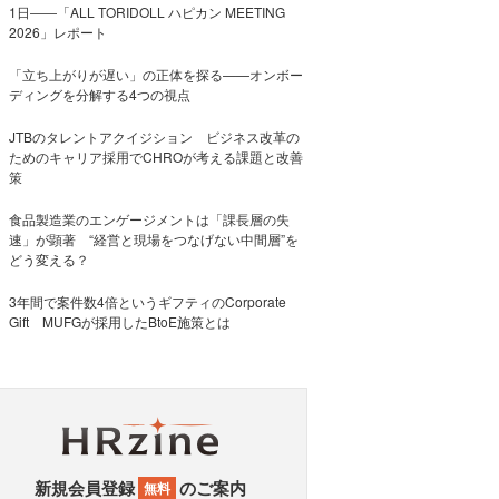
1日――「ALL TORIDOLL ハピカン MEETING
2026」レポート
「立ち上がりが遅い」の正体を探る——オンボー
ディングを分解する4つの視点
JTBのタレントアクイジション ビジネス改革の
ためのキャリア採用でCHROが考える課題と改善
策
食品製造業のエンゲージメントは「課長層の失
速」が顕著 “経営と現場をつなげない中間層”を
どう変える？
3年間で案件数4倍というギフティのCorporate
Gift MUFGが採用したBtoE施策とは
新規会員登録
のご案内
無料