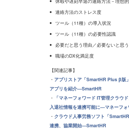
休暇や遅刻早退の連絡方法－理想的
連絡方法のストレス度
ツール（11種）の導入状況
ツール（11種）の必要性認識
必要だと思う理由／必要ないと思う
職場のDX化満足度
【関連記事】
・
アプリストア「SmartHR Plus 
アプリを紹介―SmartHR
・
「マネーフォワード IT管理クラウド
入退社情報を連携可能に―マネーフォ
・
クラウド人事労務ソフト「SmartHR
連携、協業開始―SmartHR