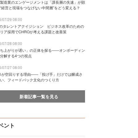
製造業のエンゲージメントは「課長層の失速」が顕
“経営と現場をつなげない中間層”をどう変える？
/07/29 08:00
Bのタレントアクイジション ビジネス改革のための
リア採用でCHROが考える課題と改善策
/07/28 08:00
ち上がりが遅い」の正体を探る——オンボーディン
分解する4つの視点
/07/27 08:00
n1が空回りする理由——「投げ手」だけでは醸成さ
い、フィードバック文化のつくり方
新着記事一覧を見る
ベント