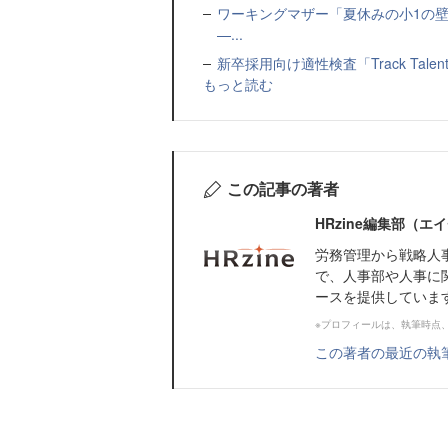
ワーキングマザー「夏休みの小1の壁」
—...
新卒採用向け適性検査「Track Talen
もっと読む
この記事の著者
HRzine編集部（
労務管理から戦略人
で、人事部や人事に
ースを提供していま
※プロフィールは、執筆時点
この著者の最近の執