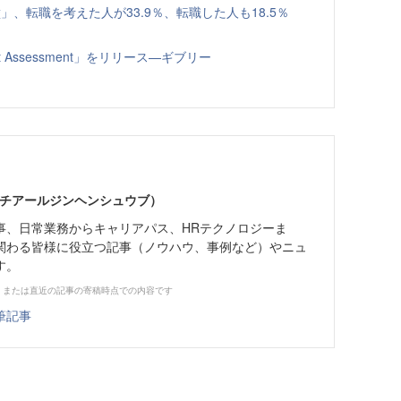
、転職を考えた人が33.9％、転職した人も18.5％
t Assessment」をリリース—ギブリー
エイチアールジンヘンシュウブ）
事、日常業務からキャリアパス、HRテクノロジーま
関わる皆様に役立つ記事（ノウハウ、事例など）やニュ
す。
、または直近の記事の寄稿時点での内容です
筆記事