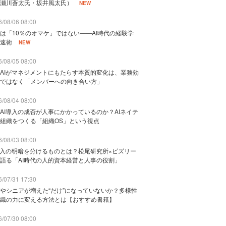
瀬川蒼太氏・坂井風太氏）
NEW
/08/06 08:00
は「10％のオマケ」ではない——AI時代の経験学
速術
NEW
/08/05 08:00
AIがマネジメントにもたらす本質的変化は、業務効
ではなく「メンバーへの向き合い方」
/08/04 08:00
AI導入の成否が人事にかかっているのか？AIネイテ
組織をつくる「組織OS」という視点
/08/03 08:00
導入の明暗を分けるものとは？松尾研究所×ビズリー
語る「AI時代の人的資本経営と人事の役割」
/07/31 17:30
やシニアが増えた“だけ”になっていないか？多様性
織の力に変える方法とは【おすすめ書籍】
/07/30 08:00