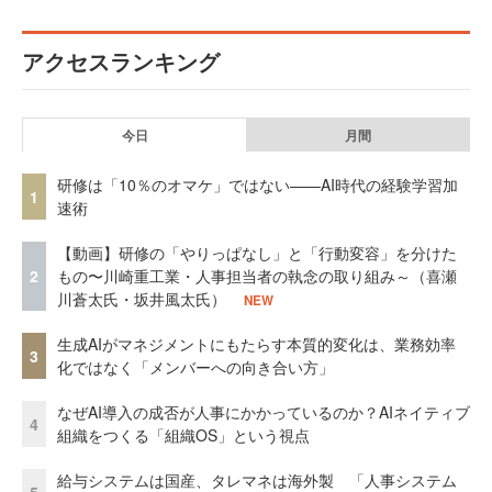
アクセスランキング
今日
月間
研修は「10％のオマケ」ではない——AI時代の経験学習加
1
速術
【動画】研修の「やりっぱなし」と「行動変容」を分けた
2
もの〜川崎重工業・人事担当者の執念の取り組み～（喜瀬
川蒼太氏・坂井風太氏）
NEW
生成AIがマネジメントにもたらす本質的変化は、業務効率
3
化ではなく「メンバーへの向き合い方」
なぜAI導入の成否が人事にかかっているのか？AIネイティブ
4
組織をつくる「組織OS」という視点
給与システムは国産、タレマネは海外製 「人事システム
5