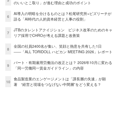
のいいとこ取り」が進む理由と成功のポイント
AI導入の明暗を分けるものとは？松尾研究所×ビズリーチが
6
語る「AI時代の人的資本経営と人事の役割」
JTBのタレントアクイジション ビジネス改革のためのキャ
7
リア採用でCHROが考える課題と改善策
全国の社員2400名が集い、笑顔と熱意を共有した1日
8
――「ALL TORIDOLL ハピカン MEETING 2026」レポート
パート・有期雇用労働法の改正とは？ 2026年10月に変わる
9
「同一労働同一賃金ガイドライン」の内容
食品製造業のエンゲージメントは「課長層の失速」が顕
10
著 “経営と現場をつなげない中間層”をどう変える？