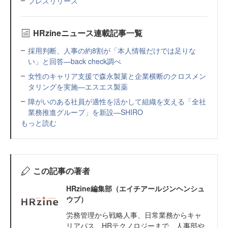
プレスリリース
HRzineニュース連載記事一覧
採用判断、人事の約8割が「本人情報だけでは足りな
い」と回答—back check調べ
女性のキャリア支援で森永製菓と企業横断のクロスメン
タリングを実施—エスエス製薬
障がいのある社員が適性を活かして組織を支える「全社
業務推進グループ」を新設—SHIRO
もっと読む
この記事の著者
HRzine編集部（エイチアールジンヘンシュ
ウブ）
労務管理から戦略人事、日常業務からキャ
リアパス、HRテクノロジーまで、人事部や