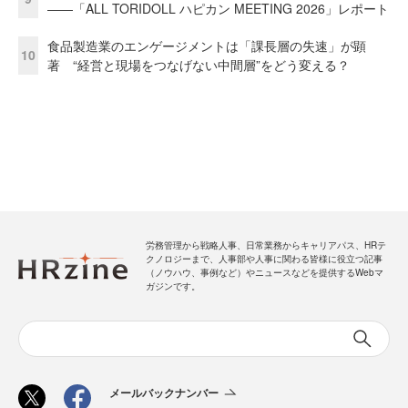
――「ALL TORIDOLL ハピカン MEETING 2026」レポート
食品製造業のエンゲージメントは「課長層の失速」が顕
10
著 “経営と現場をつなげない中間層”をどう変える？
労務管理から戦略人事、日常業務からキャリアパス、HRテ
クノロジーまで、人事部や人事に関わる皆様に役立つ記事
（ノウハウ、事例など）やニュースなどを提供するWebマ
ガジンです。
メールバックナンバー