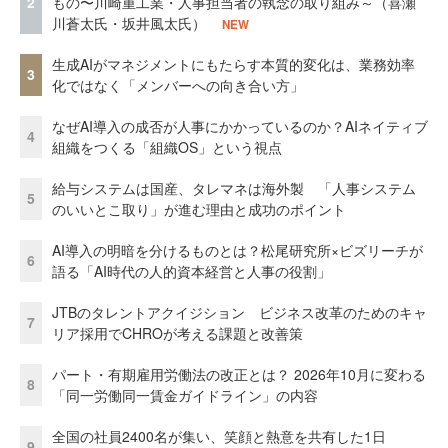
2
もの〜川崎重工業・人事担当者の執念の取り組み～（喜瀬
川蒼太氏・坂井風太氏）
NEW
生成AIがマネジメントにもたらす本質的変化は、業務効率
3
化ではなく「メンバーへの向き合い方」
なぜAI導入の成否が人事にかかっているのか？AIネイティブ
4
組織をつくる「組織OS」という視点
給与システムは国産、タレマネは海外製 「人事システム
5
のいいとこ取り」が進む理由と成功のポイント
AI導入の明暗を分けるものとは？松尾研究所×ビズリーチが
6
語る「AI時代の人的資本経営と人事の役割」
JTBのタレントアクイジション ビジネス改革のためのキャ
7
リア採用でCHROが考える課題と改善策
パート・有期雇用労働法の改正とは？ 2026年10月に変わる
8
「同一労働同一賃金ガイドライン」の内容
全国の社員2400名が集い、笑顔と熱意を共有した1日
9