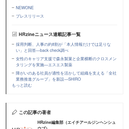
NEWONE
プレスリリース
HRzineニュース連載記事一覧
採用判断、人事の約8割が「本人情報だけでは足りな
い」と回答—back check調べ
女性のキャリア支援で森永製菓と企業横断のクロスメン
タリングを実施—エスエス製薬
障がいのある社員が適性を活かして組織を支える「全社
業務推進グループ」を新設—SHIRO
もっと読む
この記事の著者
HRzine編集部（エイチアールジンヘンシュ
ウブ）