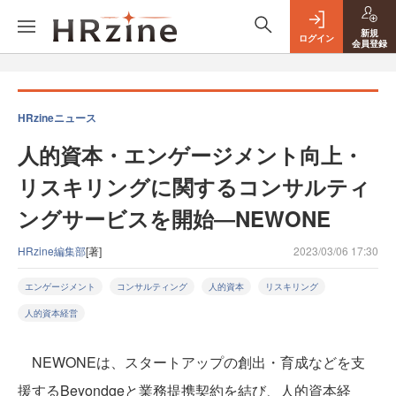
新規
ログイン
会員登録
HRzineニュース
人的資本・エンゲージメント向上・
リスキリングに関するコンサルティ
ングサービスを開始―NEWONE
HRzine編集部
[著]
2023/03/06 17:30
エンゲージメント
コンサルティング
人的資本
リスキリング
人的資本経営
NEWONEは、スタートアップの創出・育成などを支
援するBeyondgeと業務提携契約を結び、人的資本経