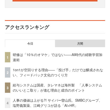
アクセスランキング
今日
月間
研修は「10％のオマケ」ではない——AI時代の経験学習加
1
速術
1on1が空回りする理由——「投げ手」だけでは醸成されな
2
い、フィードバック文化のつくり方
給与システムは国産、タレマネは海外製 「人事システム
3
のいいとこ取り」が進む理由と成功のポイント
人事の価値は上がる?! サイバー曽山氏、SMBCグループ、
4
塩野義製薬、江崎グリコが語る「AI×HR」