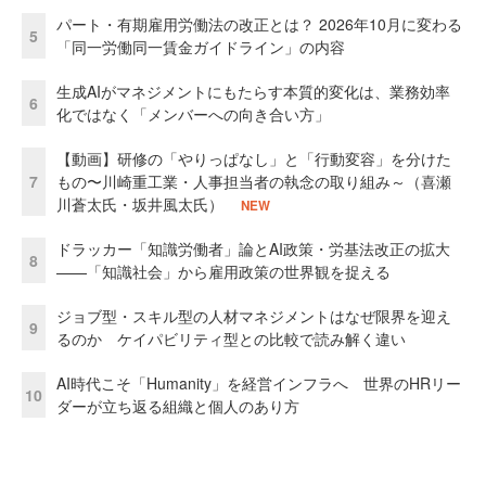
パート・有期雇用労働法の改正とは？ 2026年10月に変わる
5
「同一労働同一賃金ガイドライン」の内容
生成AIがマネジメントにもたらす本質的変化は、業務効率
6
化ではなく「メンバーへの向き合い方」
【動画】研修の「やりっぱなし」と「行動変容」を分けた
7
もの〜川崎重工業・人事担当者の執念の取り組み～（喜瀬
川蒼太氏・坂井風太氏）
NEW
ドラッカー「知識労働者」論とAI政策・労基法改正の拡大
8
——「知識社会」から雇用政策の世界観を捉える
ジョブ型・スキル型の人材マネジメントはなぜ限界を迎え
9
るのか ケイパビリティ型との比較で読み解く違い
AI時代こそ「Humanity」を経営インフラへ 世界のHRリー
10
ダーが立ち返る組織と個人のあり方