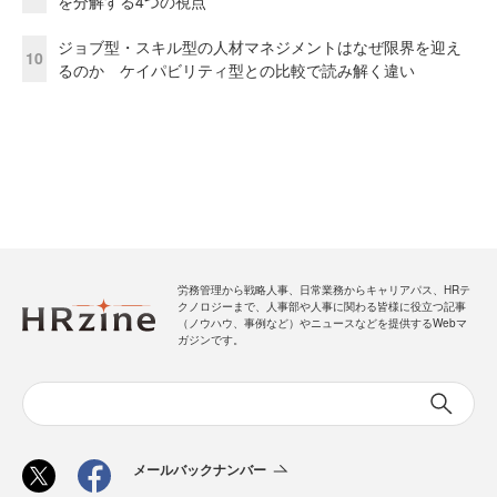
を分解する4つの視点
ジョブ型・スキル型の人材マネジメントはなぜ限界を迎え
10
るのか ケイパビリティ型との比較で読み解く違い
労務管理から戦略人事、日常業務からキャリアパス、HRテ
クノロジーまで、人事部や人事に関わる皆様に役立つ記事
（ノウハウ、事例など）やニュースなどを提供するWebマ
ガジンです。
メールバックナンバー