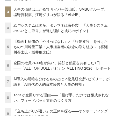
人事の価値は上がる?! サイバー曽山氏、SMBCグループ、
3
塩野義製薬、江崎グリコが語る「AI×HR」
給与システムは国産、タレマネは海外製 「人事システム
4
のいいとこ取り」が進む理由と成功のポイント
【動画】研修の「やりっぱなし」と「行動変容」を分けた
5
もの〜川崎重工業・人事担当者の執念の取り組み～（喜瀬
川蒼太氏・坂井風太氏）
全国の社員2400名が集い、笑顔と熱意を共有した1日
6
――「ALL TORIDOLL ハピカン MEETING 2026」レポート
AI導入の明暗を分けるものとは？松尾研究所×ビズリーチが
7
語る「AI時代の人的資本経営と人事の役割」
1on1が空回りする理由——「投げ手」だけでは醸成されな
8
い、フィードバック文化のつくり方
「立ち上がりが遅い」の正体を探る——オンボーディング
9