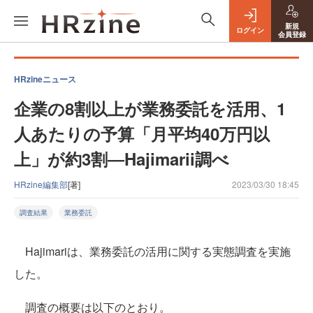
新規
ログイン
会員登録
HRzineニュース
企業の8割以上が業務委託を活⽤、1
人あたりの予算「月平均40万円以
上」が約3割―Hajimarii調べ
HRzine編集部
[著]
2023/03/30 18:45
調査結果
業務委託
Hajimariは、業務委託の活⽤に関する実態調査を実施
した。
調査の概要は以下のとおり。