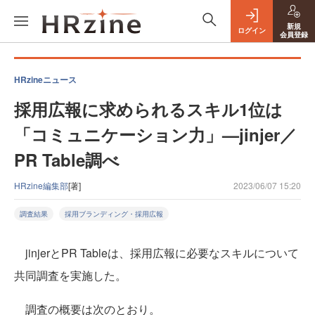
新規
ログイン
会員登録
HRzineニュース
採用広報に求められるスキル1位は
「コミュニケーション力」—jinjer／
PR Table調べ
HRzine編集部
[著]
2023/06/07 15:20
調査結果
採用ブランディング・採用広報
jinjerとPR Tableは、採用広報に必要なスキルについて
共同調査を実施した。
調査の概要は次のとおり。