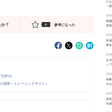
たも
（喜
2026
研修
たか？
参考になった
0
習加
2026
生成
率化
2026
なぜ
ィブ
2026
TOP10
AI
クロソフトの資格・トレーニングサイト）
チが
2026
女性
を組