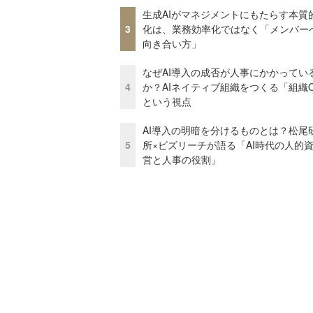
生成AIがマネジメントにもたらす本質
3
化は、業務効率化ではなく「メンバー
向き合い方」
なぜAI導入の成否が人事にかかってい
4
か？AIネイティブ組織をつくる「組織
という視点
AI導入の明暗を分けるものとは？松尾
5
所×ビズリーチが語る「AI時代の人的
営と人事の役割」