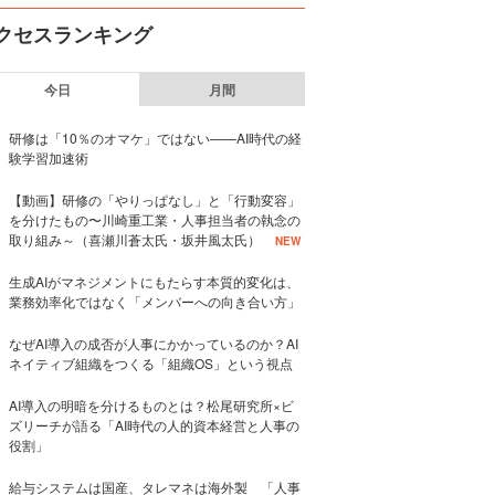
クセスランキング
今日
月間
研修は「10％のオマケ」ではない——AI時代の経
験学習加速術
【動画】研修の「やりっぱなし」と「行動変容」
を分けたもの〜川崎重工業・人事担当者の執念の
取り組み～（喜瀬川蒼太氏・坂井風太氏）
NEW
生成AIがマネジメントにもたらす本質的変化は、
業務効率化ではなく「メンバーへの向き合い方」
なぜAI導入の成否が人事にかかっているのか？AI
ネイティブ組織をつくる「組織OS」という視点
AI導入の明暗を分けるものとは？松尾研究所×ビ
ズリーチが語る「AI時代の人的資本経営と人事の
役割」
給与システムは国産、タレマネは海外製 「人事