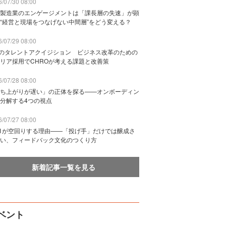
/07/30 08:00
製造業のエンゲージメントは「課長層の失速」が顕
“経営と現場をつなげない中間層”をどう変える？
/07/29 08:00
Bのタレントアクイジション ビジネス改革のための
リア採用でCHROが考える課題と改善策
/07/28 08:00
ち上がりが遅い」の正体を探る——オンボーディン
分解する4つの視点
/07/27 08:00
n1が空回りする理由——「投げ手」だけでは醸成さ
い、フィードバック文化のつくり方
新着記事一覧を見る
ベント