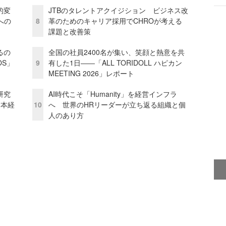
的変
JTBのタレントアクイジション ビジネス改
への
8
革のためのキャリア採用でCHROが考える
課題と改善策
るの
全国の社員2400名が集い、笑顔と熱意を共
OS」
9
有した1日――「ALL TORIDOLL ハピカン
MEETING 2026」レポート
研究
AI時代こそ「Humanity」を経営インフラ
資本経
10
へ 世界のHRリーダーが立ち返る組織と個
人のあり方