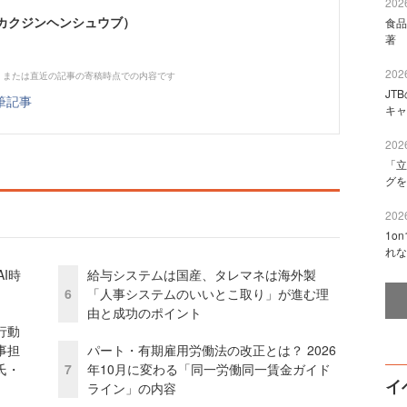
2026
シカクジンヘンシュウブ）
食品
著 
2026
、または直近の記事の寄稿時点での内容です
JT
筆記事
キャ
2026
「立
グを
2026
1o
れな
I時
給与システムは国産、タレマネは海外製
6
「人事システムのいいとこ取り」が進む理
由と成功のポイント
行動
事担
パート・有期雇用労働法の改正とは？ 2026
氏・
7
年10月に変わる「同一労働同一賃金ガイド
イ
ライン」の内容