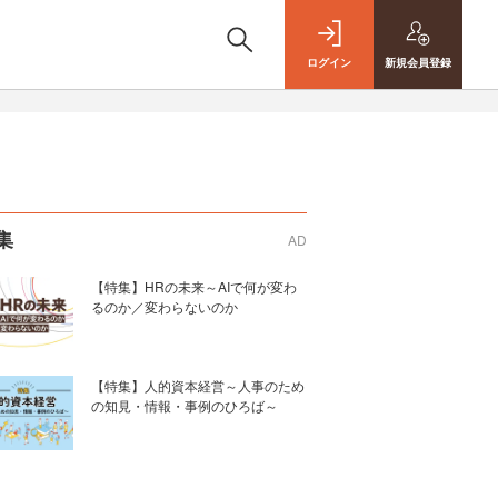
ログイン
新規
会員登録
集
AD
【特集】HRの未来～AIで何が変わ
るのか／変わらないのか
【特集】人的資本経営～人事のため
の知見・情報・事例のひろば～