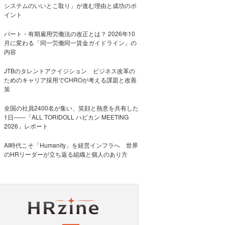
システムのいいとこ取り」が進む理由と成功のポ
イント
パート・有期雇用労働法の改正とは？ 2026年10
月に変わる「同一労働同一賃金ガイドライン」の
内容
JTBのタレントアクイジション ビジネス改革の
ためのキャリア採用でCHROが考える課題と改善
策
全国の社員2400名が集い、笑顔と熱意を共有した
1日――「ALL TORIDOLL ハピカン MEETING
2026」レポート
AI時代こそ「Humanity」を経営インフラへ 世界
のHRリーダーが立ち返る組織と個人のあり方