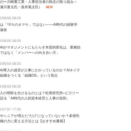
の〜川崎重工業・人事担当者の執念の取り組み～
瀬川蒼太氏・坂井風太氏）
NEW
/08/06 08:00
は「10％のオマケ」ではない——AI時代の経験学
速術
/08/05 08:00
AIがマネジメントにもたらす本質的変化は、業務効
ではなく「メンバーへの向き合い方」
/08/04 08:00
AI導入の成否が人事にかかっているのか？AIネイテ
組織をつくる「組織OS」という視点
/08/03 08:00
導入の明暗を分けるものとは？松尾研究所×ビズリー
語る「AI時代の人的資本経営と人事の役割」
/07/31 17:30
やシニアが増えた“だけ”になっていないか？多様性
織の力に変える方法とは【おすすめ書籍】