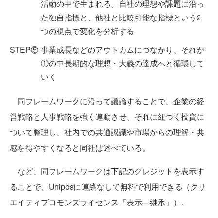
活動の中で生まれる。自社の理想や課題に沿っ
た独自指標と、他社と比較可能な指標という2
つの視点で変化を分析する
STEP⑤
事業成長などのアウトカムにつながり、それが
①の中長期的な理想・大義の達成へと循環して
いく
同フレームワークに沿って議論することで、企業の経
営戦略と人事戦略を強く連動させ、それに紐づく投資に
ついて整理し、社内での共通認識や市場からの理解・共
感を得やすくなると同社は述べている。
など、同フレームワークは下記のクレジットを表示す
ることで、Uniposに連絡なしで無料で利用できる（クリ
エイティブコモンズライセンス「表示—継承」）。