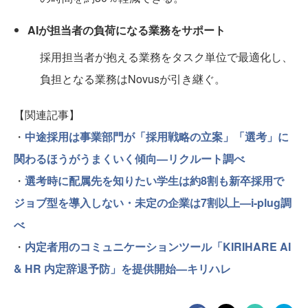
AIが担当者の負荷になる業務をサポート
採用担当者が抱える業務をタスク単位で最適化し、
負担となる業務はNovusが引き継ぐ。
【関連記事】
・
中途採用は事業部門が「採用戦略の立案」「選考」に
関わるほうがうまくいく傾向—リクルート調べ
・
選考時に配属先を知りたい学生は約8割も新卒採用で
ジョブ型を導入しない・未定の企業は7割以上—i-plug調
べ
・
内定者用のコミュニケーションツール「KIRIHARE AI
& HR 内定辞退予防」を提供開始—キリハレ