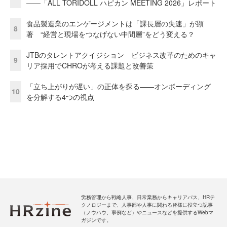
――「ALL TORIDOLL ハピカン MEETING 2026」レポート
食品製造業のエンゲージメントは「課長層の失速」が顕
8
著 “経営と現場をつなげない中間層”をどう変える？
JTBのタレントアクイジション ビジネス改革のためのキャ
9
リア採用でCHROが考える課題と改善策
「立ち上がりが遅い」の正体を探る——オンボーディング
10
を分解する4つの視点
労務管理から戦略人事、日常業務からキャリアパス、HRテ
クノロジーまで、人事部や人事に関わる皆様に役立つ記事
（ノウハウ、事例など）やニュースなどを提供するWebマ
ガジンです。