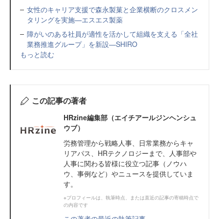
女性のキャリア支援で森永製菓と企業横断のクロスメン
タリングを実施—エスエス製薬
障がいのある社員が適性を活かして組織を支える「全社
業務推進グループ」を新設—SHIRO
もっと読む
この記事の著者
HRzine編集部（エイチアールジンヘンシュ
ウブ）
労務管理から戦略人事、日常業務からキャ
リアパス、HRテクノロジーまで、人事部や
人事に関わる皆様に役立つ記事（ノウハ
ウ、事例など）やニュースを提供していま
す。
※プロフィールは、執筆時点、または直近の記事の寄稿時点で
の内容です
この著者の最近の執筆記事