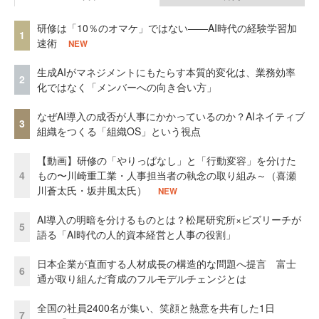
研修は「10％のオマケ」ではない——AI時代の経験学習加
1
速術
NEW
生成AIがマネジメントにもたらす本質的変化は、業務効率
2
化ではなく「メンバーへの向き合い方」
なぜAI導入の成否が人事にかかっているのか？AIネイティブ
3
組織をつくる「組織OS」という視点
【動画】研修の「やりっぱなし」と「行動変容」を分けた
4
もの〜川崎重工業・人事担当者の執念の取り組み～（喜瀬
川蒼太氏・坂井風太氏）
NEW
AI導入の明暗を分けるものとは？松尾研究所×ビズリーチが
5
語る「AI時代の人的資本経営と人事の役割」
日本企業が直面する人材成長の構造的な問題へ提言 富士
6
通が取り組んだ育成のフルモデルチェンジとは
全国の社員2400名が集い、笑顔と熱意を共有した1日
7