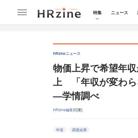
特集
ニュース
HRzineニュース
物価上昇で希望年収
上 「年収が変わら
—学情調べ
HRzine編集部
[著]
年収
調査結果