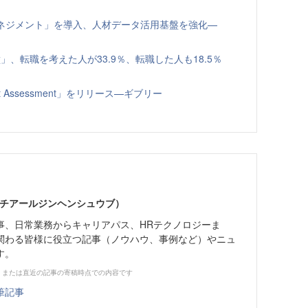
トマネジメント」を導入、人材データ活用基盤を強化—
、転職を考えた人が33.9％、転職した人も18.5％
t Assessment」をリリース—ギブリー
エイチアールジンヘンシュウブ）
事、日常業務からキャリアパス、HRテクノロジーま
関わる皆様に役立つ記事（ノウハウ、事例など）やニュ
す。
、または直近の記事の寄稿時点での内容です
筆記事