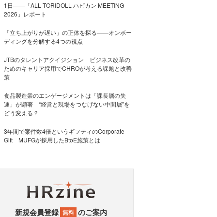
1日――「ALL TORIDOLL ハピカン MEETING
2026」レポート
「立ち上がりが遅い」の正体を探る——オンボー
ディングを分解する4つの視点
JTBのタレントアクイジション ビジネス改革の
ためのキャリア採用でCHROが考える課題と改善
策
食品製造業のエンゲージメントは「課長層の失
速」が顕著 “経営と現場をつなげない中間層”を
どう変える？
3年間で案件数4倍というギフティのCorporate
Gift MUFGが採用したBtoE施策とは
新規会員登録
のご案内
無料