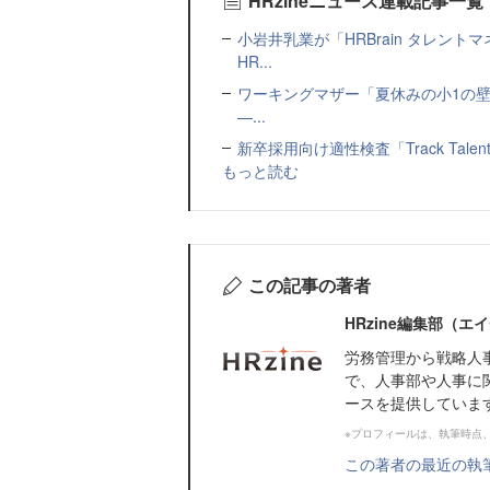
HRzineニュース連載記事一覧
小岩井乳業が「HRBrain タレン
HR...
ワーキングマザー「夏休みの小1の壁」
—...
新卒採用向け適性検査「Track Talen
もっと読む
この記事の著者
HRzine編集部（
労務管理から戦略人
で、人事部や人事に
ースを提供していま
※プロフィールは、執筆時点
この著者の最近の執