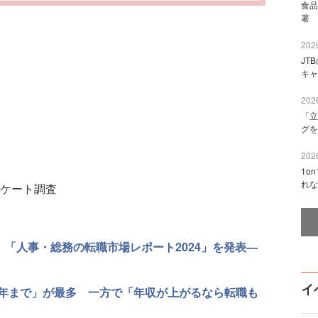
食品
著 
2026
JT
キャ
2026
「立
グを
2026
1o
れな
ケート調査
 「人事・総務の転職市場レポート2024」を発表—
イ
年まで」が最多 一方で「年収が上がるなら転職も