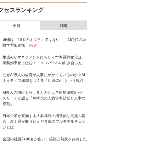
クセスランキング
今日
月間
研修は「10％のオマケ」ではない——AI時代の経
験学習加速術
NEW
生成AIがマネジメントにもたらす本質的変化は、
業務効率化ではなく「メンバーへの向き合い方」
なぜAI導入の成否が人事にかかっているのか？AI
ネイティブ組織をつくる「組織OS」という視点
AI導入の明暗を分けるものとは？松尾研究所×ビ
ズリーチが語る「AI時代の人的資本経営と人事の
役割」
日本企業が直面する人材成長の構造的な問題へ提
言 富士通が取り組んだ育成のフルモデルチェン
ジとは
全国の社員2400名が集い、笑顔と熱意を共有した