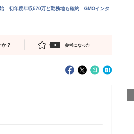
始 初年度年収570万と勤務地も確約—GMOインタ
たか？
参考になった
0