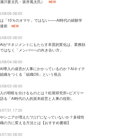
瀬川蒼太氏・坂井風太氏）
NEW
/08/06 08:00
は「10％のオマケ」ではない——AI時代の経験学
速術
NEW
/08/05 08:00
AIがマネジメントにもたらす本質的変化は、業務効
ではなく「メンバーへの向き合い方」
/08/04 08:00
AI導入の成否が人事にかかっているのか？AIネイテ
組織をつくる「組織OS」という視点
/08/03 08:00
導入の明暗を分けるものとは？松尾研究所×ビズリー
語る「AI時代の人的資本経営と人事の役割」
/07/31 17:30
やシニアが増えた“だけ”になっていないか？多様性
織の力に変える方法とは【おすすめ書籍】
/07/30 08:00