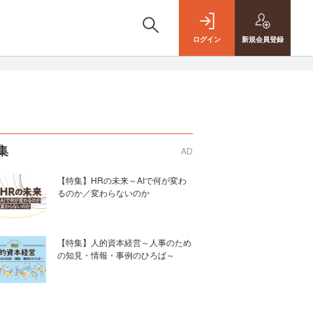
ログイン
新規
会員登録
集
AD
【特集】HRの未来～AIで何が変わ
るのか／変わらないのか
【特集】人的資本経営～人事のため
の知見・情報・事例のひろば～