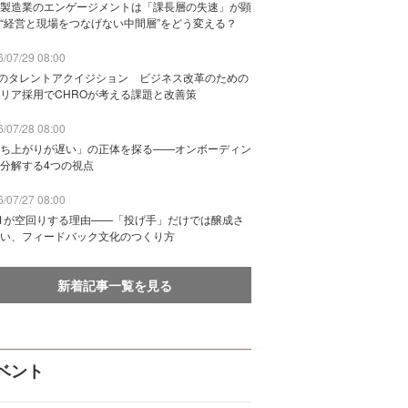
製造業のエンゲージメントは「課長層の失速」が顕
“経営と現場をつなげない中間層”をどう変える？
/07/29 08:00
Bのタレントアクイジション ビジネス改革のための
リア採用でCHROが考える課題と改善策
/07/28 08:00
ち上がりが遅い」の正体を探る——オンボーディン
分解する4つの視点
/07/27 08:00
n1が空回りする理由——「投げ手」だけでは醸成さ
い、フィードバック文化のつくり方
新着記事一覧を見る
ベント