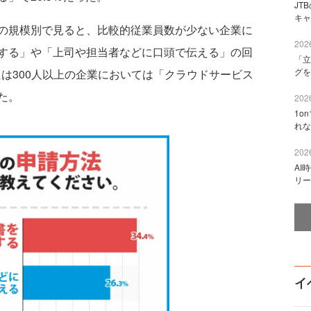
JT
キャ
の規模別で見ると、比較的従業員数が少ない企業に
2026
する」や「上司や担当者などに口頭で伝える」の回
「立
グを
または300人以上の企業においては「クラウドサービス
た。
2026
1o
れな
2026
AI
リー
イ