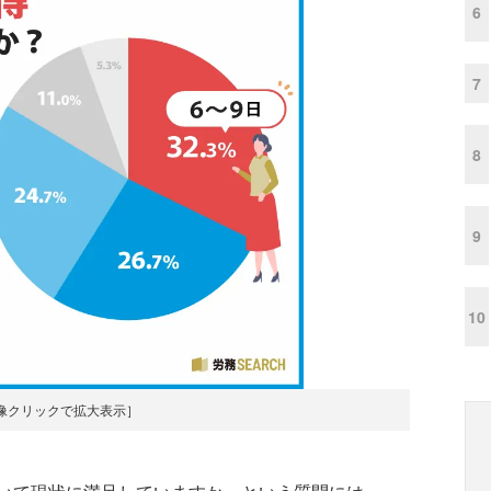
6
7
8
9
10
像クリックで拡大表示］