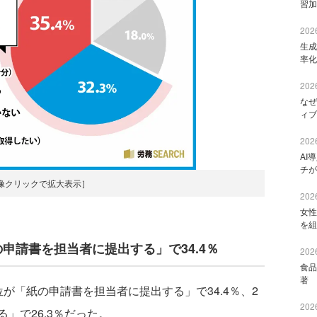
習加
2026
生成
率化
2026
なぜ
ィブ
2026
AI
チが
像クリックで拡大表示］
2026
女性
を組
申請書を担当者に提出する」で34.4％
2026
食品
著 
「紙の申請書を担当者に提出する」で34.4％、2
2026
」で26.3％だった。