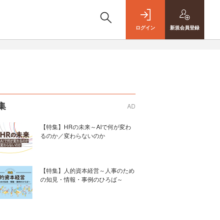
ログイン
新規
会員登録
集
AD
【特集】HRの未来～AIで何が変わ
るのか／変わらないのか
【特集】人的資本経営～人事のため
の知見・情報・事例のひろば～