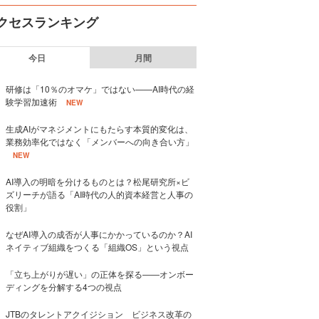
クセスランキング
今日
月間
研修は「10％のオマケ」ではない——AI時代の経
験学習加速術
NEW
生成AIがマネジメントにもたらす本質的変化は、
業務効率化ではなく「メンバーへの向き合い方」
NEW
AI導入の明暗を分けるものとは？松尾研究所×ビ
ズリーチが語る「AI時代の人的資本経営と人事の
役割」
なぜAI導入の成否が人事にかかっているのか？AI
ネイティブ組織をつくる「組織OS」という視点
「立ち上がりが遅い」の正体を探る——オンボー
ディングを分解する4つの視点
JTBのタレントアクイジション ビジネス改革の