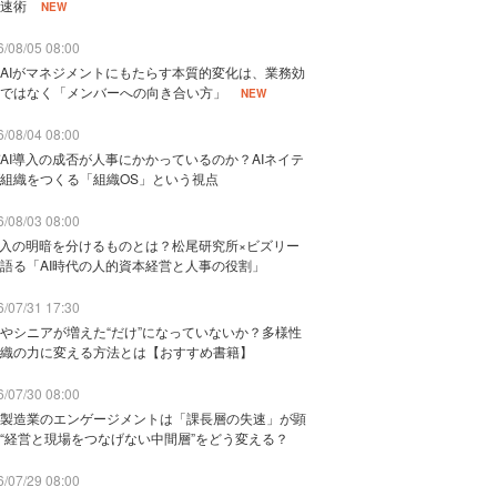
速術
NEW
/08/05 08:00
AIがマネジメントにもたらす本質的変化は、業務効
ではなく「メンバーへの向き合い方」
NEW
/08/04 08:00
AI導入の成否が人事にかかっているのか？AIネイテ
組織をつくる「組織OS」という視点
/08/03 08:00
導入の明暗を分けるものとは？松尾研究所×ビズリー
語る「AI時代の人的資本経営と人事の役割」
/07/31 17:30
やシニアが増えた“だけ”になっていないか？多様性
織の力に変える方法とは【おすすめ書籍】
/07/30 08:00
製造業のエンゲージメントは「課長層の失速」が顕
“経営と現場をつなげない中間層”をどう変える？
/07/29 08:00