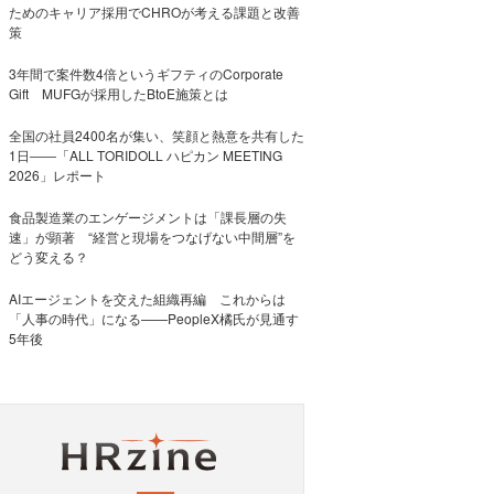
ためのキャリア採用でCHROが考える課題と改善
策
3年間で案件数4倍というギフティのCorporate
Gift MUFGが採用したBtoE施策とは
全国の社員2400名が集い、笑顔と熱意を共有した
1日――「ALL TORIDOLL ハピカン MEETING
2026」レポート
食品製造業のエンゲージメントは「課長層の失
速」が顕著 “経営と現場をつなげない中間層”を
どう変える？
AIエージェントを交えた組織再編 これからは
「人事の時代」になる——PeopleX橘氏が見通す
5年後