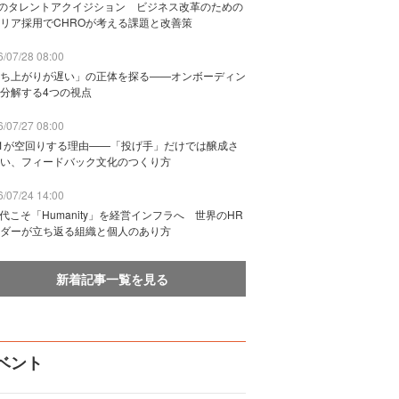
Bのタレントアクイジション ビジネス改革のための
リア採用でCHROが考える課題と改善策
/07/28 08:00
ち上がりが遅い」の正体を探る——オンボーディン
分解する4つの視点
/07/27 08:00
n1が空回りする理由——「投げ手」だけでは醸成さ
い、フィードバック文化のつくり方
/07/24 14:00
時代こそ「Humanity」を経営インフラへ 世界のHR
ダーが立ち返る組織と個人のあり方
新着記事一覧を見る
ベント