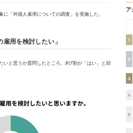
ア
象に「外国人雇用についての調査」を実施した。
の雇用を検討したい」
1
2
いと思うか質問したところ、約7割が「はい」と回
3
4
5