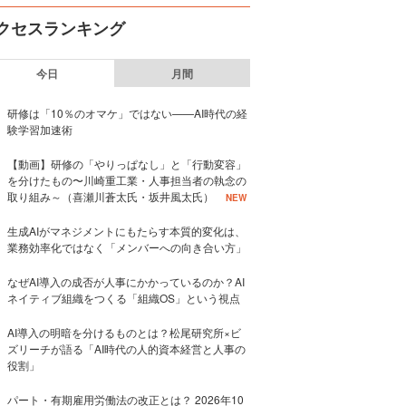
クセスランキング
今日
月間
研修は「10％のオマケ」ではない——AI時代の経
験学習加速術
【動画】研修の「やりっぱなし」と「行動変容」
を分けたもの〜川崎重工業・人事担当者の執念の
取り組み～（喜瀬川蒼太氏・坂井風太氏）
NEW
生成AIがマネジメントにもたらす本質的変化は、
業務効率化ではなく「メンバーへの向き合い方」
なぜAI導入の成否が人事にかかっているのか？AI
ネイティブ組織をつくる「組織OS」という視点
AI導入の明暗を分けるものとは？松尾研究所×ビ
ズリーチが語る「AI時代の人的資本経営と人事の
役割」
パート・有期雇用労働法の改正とは？ 2026年10