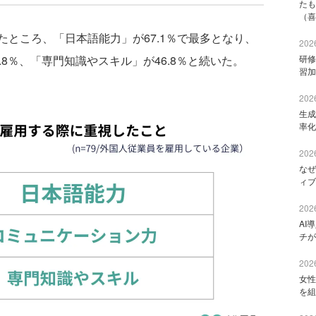
たも
（喜
ところ、「日本語能力」が67.1％で最多となり、
2026
8％、「専門知識やスキル」が46.8％と続いた。
研修
習加
2026
生成
率化
2026
なぜ
ィブ
2026
AI
チが
2026
女性
を組