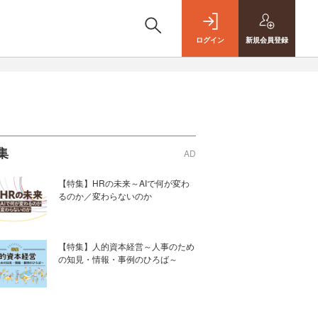
ログイン
新規
会員登録
集
AD
【特集】HRの未来～AIで何が変わ
るのか／変わらないのか
【特集】人的資本経営～人事のため
の知見・情報・事例のひろば～