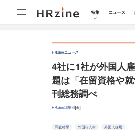
特集
ニュース
HRzineニュース
4社に1社が外国人
題は「在留資格や就
刊総務調べ
HRzine編集部
[著]
調査結果
外国籍人材
外国人採用