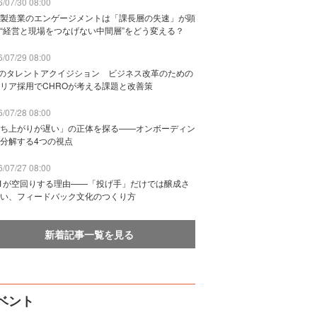
/07/30 08:00
製造業のエンゲージメントは「課長層の失速」が顕
“経営と現場をつなげない中間層”をどう変える？
/07/29 08:00
Bのタレントアクイジション ビジネス改革のための
リア採用でCHROが考える課題と改善策
/07/28 08:00
ち上がりが遅い」の正体を探る——オンボーディン
分解する4つの視点
/07/27 08:00
n1が空回りする理由——「投げ手」だけでは醸成さ
い、フィードバック文化のつくり方
新着記事一覧を見る
ベント