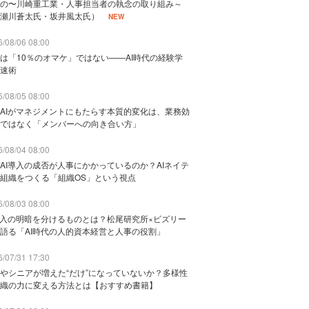
の〜川崎重工業・人事担当者の執念の取り組み～
瀬川蒼太氏・坂井風太氏）
NEW
/08/06 08:00
は「10％のオマケ」ではない——AI時代の経験学
速術
/08/05 08:00
AIがマネジメントにもたらす本質的変化は、業務効
ではなく「メンバーへの向き合い方」
/08/04 08:00
AI導入の成否が人事にかかっているのか？AIネイテ
組織をつくる「組織OS」という視点
/08/03 08:00
導入の明暗を分けるものとは？松尾研究所×ビズリー
語る「AI時代の人的資本経営と人事の役割」
/07/31 17:30
やシニアが増えた“だけ”になっていないか？多様性
織の力に変える方法とは【おすすめ書籍】