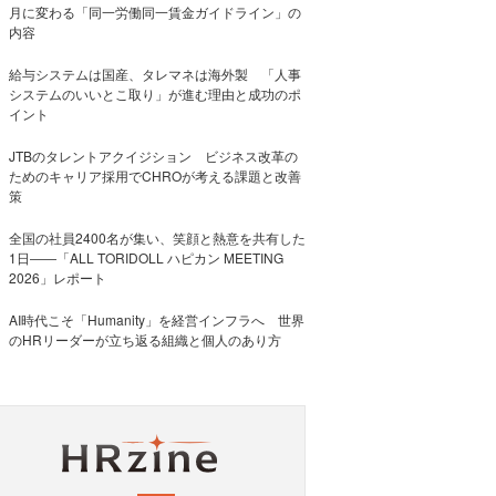
月に変わる「同一労働同一賃金ガイドライン」の
内容
給与システムは国産、タレマネは海外製 「人事
システムのいいとこ取り」が進む理由と成功のポ
イント
JTBのタレントアクイジション ビジネス改革の
ためのキャリア採用でCHROが考える課題と改善
策
全国の社員2400名が集い、笑顔と熱意を共有した
1日――「ALL TORIDOLL ハピカン MEETING
2026」レポート
AI時代こそ「Humanity」を経営インフラへ 世界
のHRリーダーが立ち返る組織と個人のあり方