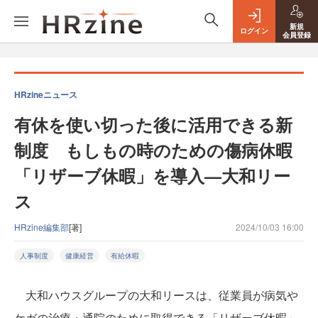
新規
ログイン
会員登録
HRzineニュース
有休を使い切った後に活用できる新
制度 もしもの時のための傷病休暇
「リザーブ休暇」を導入—大和リー
ス
HRzine編集部
[著]
2024/10/03 16:00
人事制度
健康経営
有給休暇
大和ハウスグループの大和リースは、従業員が病気や
ケガの治療・通院のために取得できる「リザーブ休暇」