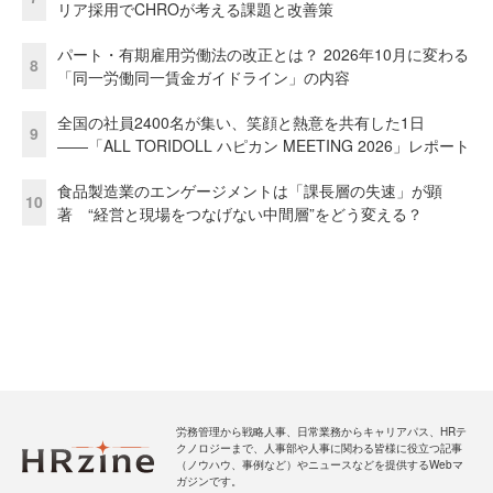
リア採用でCHROが考える課題と改善策
パート・有期雇用労働法の改正とは？ 2026年10月に変わる
8
「同一労働同一賃金ガイドライン」の内容
全国の社員2400名が集い、笑顔と熱意を共有した1日
9
――「ALL TORIDOLL ハピカン MEETING 2026」レポート
食品製造業のエンゲージメントは「課長層の失速」が顕
10
著 “経営と現場をつなげない中間層”をどう変える？
労務管理から戦略人事、日常業務からキャリアパス、HRテ
クノロジーまで、人事部や人事に関わる皆様に役立つ記事
（ノウハウ、事例など）やニュースなどを提供するWebマ
ガジンです。