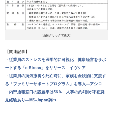
［画像クリックで拡大］
【関連記事】
・
従業員のストレスを医学的に可視化 健康経営をサポ
ートする「e-Stress」をリリース—イヴケア
・
従業員の病気療養や死亡時に、家族を金銭的に支援す
る「ファミリーサポートプログラム」を導入—アシロ
・
内部通報窓口の設置率は56％ 人事の約4割が不正発
見経験あり—MS-Japan調べ