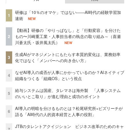
研修は「10％のオマケ」ではない——AI時代の経験学習加
1
速術
NEW
【動画】研修の「やりっぱなし」と「行動変容」を分けた
2
もの〜川崎重工業・人事担当者の執念の取り組み～（喜瀬
川蒼太氏・坂井風太氏）
NEW
生成AIがマネジメントにもたらす本質的変化は、業務効率
3
化ではなく「メンバーへの向き合い方」
なぜAI導入の成否が人事にかかっているのか？AIネイティブ
4
組織をつくる「組織OS」という視点
給与システムは国産、タレマネは海外製 「人事システム
5
のいいとこ取り」が進む理由と成功のポイント
AI導入の明暗を分けるものとは？松尾研究所×ビズリーチが
6
語る「AI時代の人的資本経営と人事の役割」
JTBのタレントアクイジション ビジネス改革のためのキャ
7