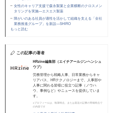
女性のキャリア支援で森永製菓と企業横断のクロスメン
タリングを実施—エスエス製薬
障がいのある社員が適性を活かして組織を支える「全社
業務推進グループ」を新設—SHIRO
もっと読む
この記事の著者
HRzine編集部（エイチアールジンヘンシュ
ウブ）
労務管理から戦略人事、日常業務からキャ
リアパス、HRテクノロジーまで、人事部や
人事に関わる皆様に役立つ記事（ノウハ
ウ、事例など）やニュースを提供していま
す。
※プロフィールは、執筆時点、または直近の記事の寄稿時点で
の内容です