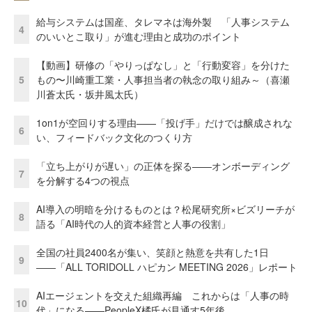
給与システムは国産、タレマネは海外製 「人事システム
4
のいいとこ取り」が進む理由と成功のポイント
【動画】研修の「やりっぱなし」と「行動変容」を分けた
5
もの〜川崎重工業・人事担当者の執念の取り組み～（喜瀬
川蒼太氏・坂井風太氏）
1on1が空回りする理由——「投げ手」だけでは醸成されな
6
い、フィードバック文化のつくり方
「立ち上がりが遅い」の正体を探る——オンボーディング
7
を分解する4つの視点
AI導入の明暗を分けるものとは？松尾研究所×ビズリーチが
8
語る「AI時代の人的資本経営と人事の役割」
全国の社員2400名が集い、笑顔と熱意を共有した1日
9
――「ALL TORIDOLL ハピカン MEETING 2026」レポート
AIエージェントを交えた組織再編 これからは「人事の時
10
代」になる——PeopleX橘氏が見通す5年後