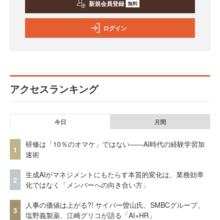
新規会員登録
無料
ログイン
アクセスランキング
今日
月間
研修は「10％のオマケ」ではない——AI時代の経験学習加
1
速術
生成AIがマネジメントにもたらす本質的変化は、業務効率
2
化ではなく「メンバーへの向き合い方」
人事の価値は上がる?! サイバー曽山氏、SMBCグループ、
3
塩野義製薬、江崎グリコが語る「AI×HR」