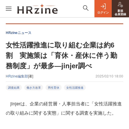
新規
ログイン
会員登録
HRzineニュース
女性活躍推進に取り組む企業は約6
割 実施策は「育休・産休に伴う勤
務制度」が最多—jinjer調べ
HRzine編集部
[著]
2025/02/10 18:00
調査結果
働き方改革
男性育休
女性活躍推進
jinjerは、企業の経営層・人事担当者に「女性活躍推進
の取り組みに関する実態」に関する調査を実施した。