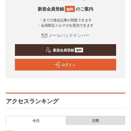
新規会員登録
のご案内
無料
・全ての過去記事が閲覧できます
・会員限定メルマガを受信できます
メールバックナンバー
新規会員登録
無料
ログイン
アクセスランキング
今日
月間