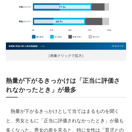
［画像クリックで拡大］
熱量が下がるきっかけは「正当に評価さ
れなかったとき」が最多
熱量が下がるきっかけとして当てはまるものを聞く
と、男女ともに「正当に評価されなかったとき」が最も
多くなった。男女の差を見ると、特に女性は「育児との