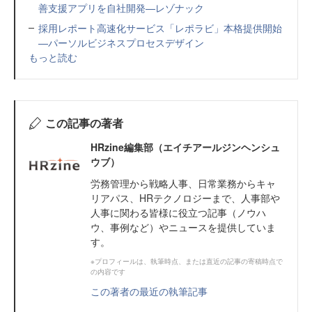
善支援アプリを自社開発—レゾナック
採用レポート高速化サービス「レポラビ」本格提供開始
—パーソルビジネスプロセスデザイン
もっと読む
この記事の著者
HRzine編集部（エイチアールジンヘンシュ
ウブ）
労務管理から戦略人事、日常業務からキャ
リアパス、HRテクノロジーまで、人事部や
人事に関わる皆様に役立つ記事（ノウハ
ウ、事例など）やニュースを提供していま
す。
※プロフィールは、執筆時点、または直近の記事の寄稿時点で
の内容です
この著者の最近の執筆記事