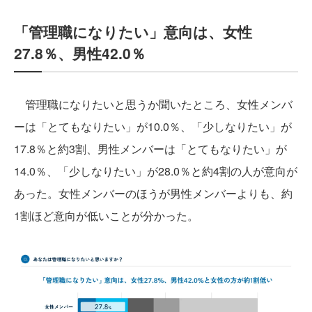
「管理職になりたい」意向は、女性
27.8％、男性42.0％
管理職になりたいと思うか聞いたところ、女性メンバ
ーは「とてもなりたい」が10.0％、「少しなりたい」が
17.8％と約3割、男性メンバーは「とてもなりたい」が
14.0％、「少しなりたい」が28.0％と約4割の人が意向が
あった。女性メンバーのほうが男性メンバーよりも、約
1割ほど意向が低いことが分かった。