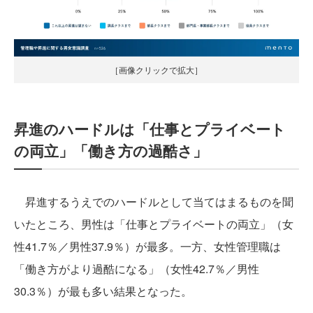
［画像クリックで拡大］
昇進のハードルは「仕事とプライベート
の両立」「働き方の過酷さ」
昇進するうえでのハードルとして当てはまるものを聞
いたところ、男性は「仕事とプライベートの両立」（女
性41.7％／男性37.9％）が最多。一方、女性管理職は
「働き方がより過酷になる」（女性42.7％／男性
30.3％）が最も多い結果となった。