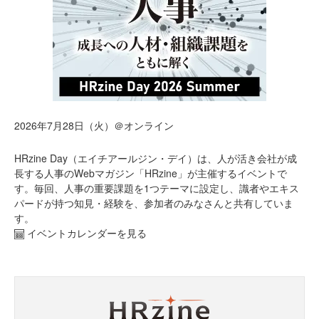
2026年7月28日（火）＠オンライン
HRzine Day（エイチアールジン・デイ）は、人が活き会社が成
長する人事のWebマガジン「HRzine」が主催するイベントで
す。毎回、人事の重要課題を1つテーマに設定し、識者やエキス
パードが持つ知見・経験を、参加者のみなさんと共有していま
す。
イベントカレンダーを見る