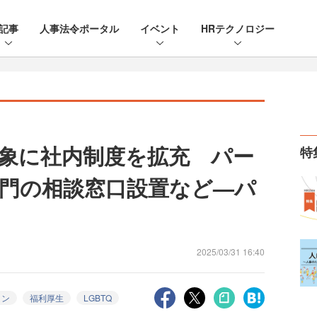
記事
人事法令ポータル
イベント
HRテクノロジー
を対象に社内制度を拡充 パー
特
門の相談窓口設置など—パ
2025/03/31 16:40
ョン
福利厚生
LGBTQ