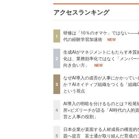
アクセスランキング
研修は「10％のオマケ」ではない——A
1
代の経験学習加速術
NEW
生成AIがマネジメントにもたらす本質
2
化は、業務効率化ではなく「メンバー
向き合い方」
NEW
なぜAI導入の成否が人事にかかってい
3
か？AIネイティブ組織をつくる「組織
という視点
AI導入の明暗を分けるものとは？松尾
4
所×ビズリーチが語る「AI時代の人的
営と人事の役割」
日本企業が直面する人材成長の構造的
5
題へ提言 富士通が取り組んだ育成の