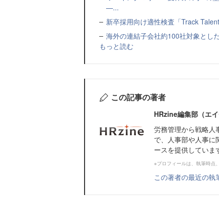
—...
新卒採用向け適性検査「Track Talen
海外の連結子会社約100社対象とした転職制度「
もっと読む
この記事の著者
HRzine編集部（
労務管理から戦略人
で、人事部や人事に
ースを提供していま
※プロフィールは、執筆時点
この著者の最近の執