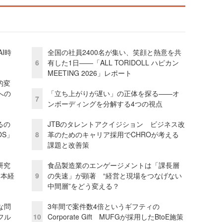
I時
全国の社員2400名が集い、笑顔と熱意を共
6
有した1日――「ALL TORIDOLL ハピカン
MEETING 2026」レポート
的変
への
「立ち上がりが遅い」の正体を探る——オ
7
ンボーディングを分解する4つの視点
るの
JTBのタレントアクイジション ビジネス改
OS」
8
革のためのキャリア採用でCHROが考える
課題と改善策
研究
食品製造業のエンゲージメントは「課長層
資本経
9
の失速」が顕著 “経営と現場をつなげない
中間層”をどう変える？
な問
3年間で案件数4倍というギフティの
フル
10
Corporate Gift MUFGが採用したBtoE施策