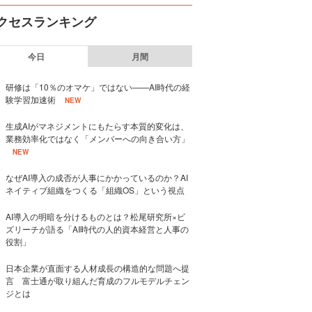
クセスランキング
今日
月間
研修は「10％のオマケ」ではない——AI時代の経
験学習加速術
NEW
生成AIがマネジメントにもたらす本質的変化は、
業務効率化ではなく「メンバーへの向き合い方」
NEW
なぜAI導入の成否が人事にかかっているのか？AI
ネイティブ組織をつくる「組織OS」という視点
AI導入の明暗を分けるものとは？松尾研究所×ビ
ズリーチが語る「AI時代の人的資本経営と人事の
役割」
日本企業が直面する人材成長の構造的な問題へ提
言 富士通が取り組んだ育成のフルモデルチェン
ジとは