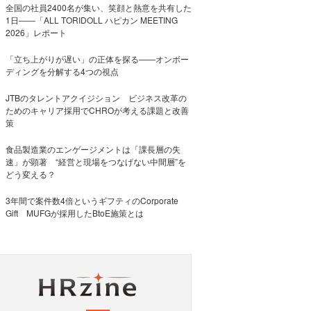
全国の社員2400名が集い、笑顔と熱意を共有した
1日――「ALL TORIDOLL ハピカン MEETING
2026」レポート
「立ち上がりが遅い」の正体を探る——オンボー
ディングを分解する4つの視点
JTBのタレントアクイジション ビジネス改革の
ためのキャリア採用でCHROが考える課題と改善
策
食品製造業のエンゲージメントは「課長層の失
速」が顕著 “経営と現場をつなげない中間層”を
どう変える？
3年間で案件数4倍というギフティのCorporate
Gift MUFGが採用したBtoE施策とは