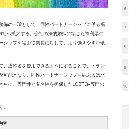
6
整備の一環として、同性パートナーシップに係る福
7
16社へ拡大する。会社の法的婚姻に準じた福利厚生
ーシップを結ぶ従業員に対して、より働きやすい環
8
て、通称名を使用できるようにすることで、トラン
9
が可能となり、同性パートナーシップを結ぶ人はパ
らに、専門性と匿名性を担保したLGBTQ+専門の
10
り。
内容