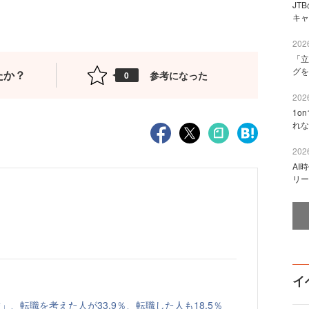
JT
キャ
2026
「立
グを
たか？
参考になった
0
2026
1o
れな
2026
AI
リー
イ
、転職を考えた人が33.9％、転職した人も18.5％