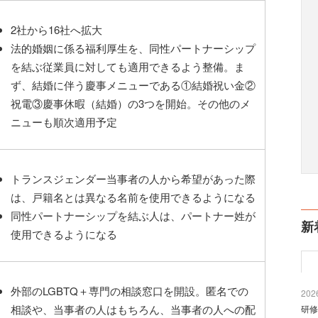
2社から16社へ拡大
法的婚姻に係る福利厚生を、同性パートナーシップ
を結ぶ従業員に対しても適用できるよう整備。ま
ず、結婚に伴う慶事メニューである①結婚祝い金②
祝電③慶事休暇（結婚）の3つを開始。その他のメ
ニューも順次適用予定
トランスジェンダー当事者の人から希望があった際
は、戸籍名とは異なる名前を使用できるようになる
同性パートナーシップを結ぶ人は、パートナー姓が
新
使用できるようになる
外部のLGBTQ＋専門の相談窓口を開設。匿名での
2026
相談や、当事者の人はもちろん、当事者の人への配
研修