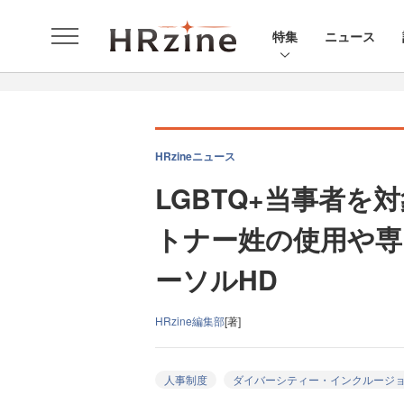
特集
ニュース
HRzineニュース
LGBTQ+当事者
トナー姓の使用や専
ーソルHD
HRzine編集部
[著]
人事制度
ダイバーシティー・インクルージ