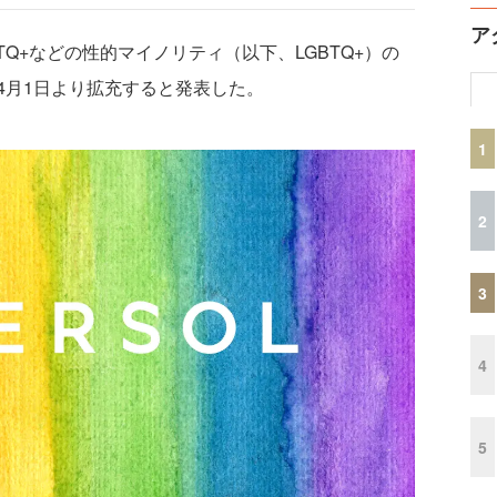
ア
Q+などの性的マイノリティ（以下、LGBTQ+）の
4月1日より拡充すると発表した。
1
2
3
4
5