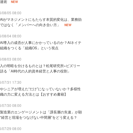
速術
NEW
/08/05 08:00
AIがマネジメントにもたらす本質的変化は、業務効
ではなく「メンバーへの向き合い方」
NEW
/08/04 08:00
AI導入の成否が人事にかかっているのか？AIネイテ
組織をつくる「組織OS」という視点
/08/03 08:00
導入の明暗を分けるものとは？松尾研究所×ビズリー
語る「AI時代の人的資本経営と人事の役割」
/07/31 17:30
やシニアが増えた“だけ”になっていないか？多様性
織の力に変える方法とは【おすすめ書籍】
/07/30 08:00
製造業のエンゲージメントは「課長層の失速」が顕
“経営と現場をつなげない中間層”をどう変える？
/07/29 08:00