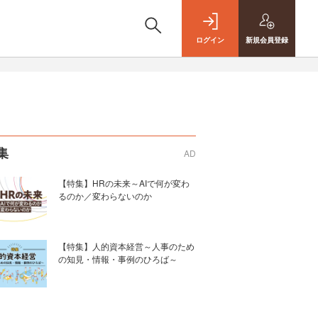
ログイン
新規
会員登録
集
AD
【特集】HRの未来～AIで何が変わ
るのか／変わらないのか
【特集】人的資本経営～人事のため
の知見・情報・事例のひろば～