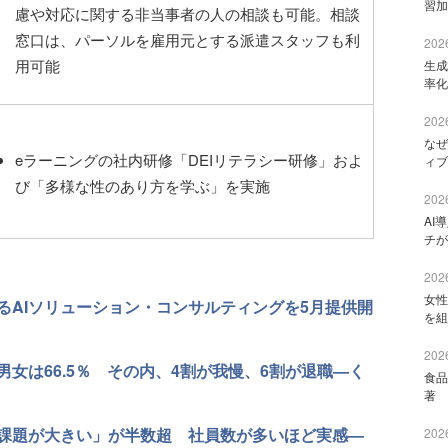
習加
慮や対応に関する非当事者の人の相談も可能。相談
窓口は、パーソルを雇用元とする派遣スタッフも利
2026
用可能
生成
率化
2026
なぜ
eラーニングの社内研修「DEIリテラシー研修」およ
ィブ
び「多様な性のあり方を学ぶ」を実施
2026
AI
チが
2026
女性
るAIソリューション・コンサルティングを5月提供開
を組
2026
女は66.5％ その内、4割が我慢、6割が退職—く
食品
著 
課題が大きい」が半数超 社員数が多いほど実感—
2026