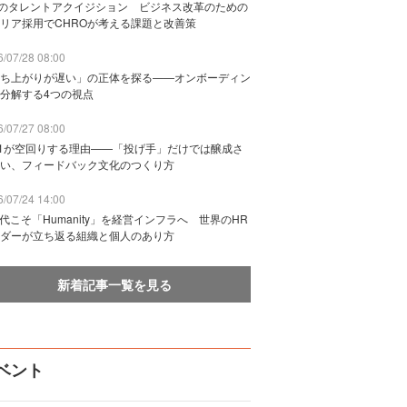
Bのタレントアクイジション ビジネス改革のための
リア採用でCHROが考える課題と改善策
/07/28 08:00
ち上がりが遅い」の正体を探る——オンボーディン
分解する4つの視点
/07/27 08:00
n1が空回りする理由——「投げ手」だけでは醸成さ
い、フィードバック文化のつくり方
/07/24 14:00
時代こそ「Humanity」を経営インフラへ 世界のHR
ダーが立ち返る組織と個人のあり方
新着記事一覧を見る
ベント