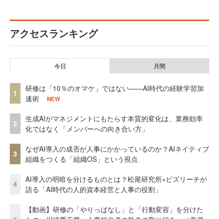
アクセスランキング
今日
月間
研修は「10％のオマケ」ではない——AI時代の経験学習加
1
速術
NEW
生成AIがマネジメントにもたらす本質的変化は、業務効率
2
化ではなく「メンバーへの向き合い方」
なぜAI導入の成否が人事にかかっているのか？AIネイティブ
3
組織をつくる「組織OS」という視点
AI導入の明暗を分けるものとは？松尾研究所×ビズリーチが
4
語る「AI時代の人的資本経営と人事の役割」
【動画】研修の「やりっぱなし」と「行動変容」を分けた