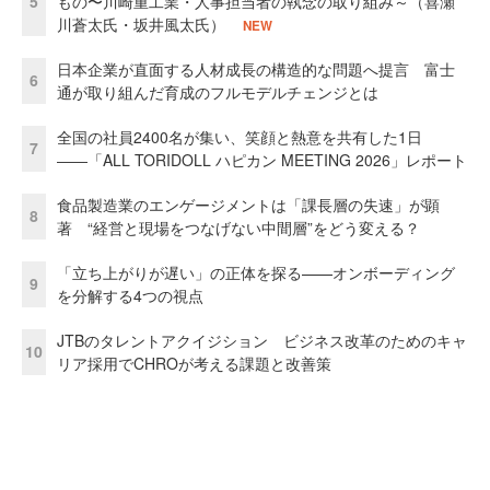
5
もの〜川崎重工業・人事担当者の執念の取り組み～（喜瀬
川蒼太氏・坂井風太氏）
NEW
日本企業が直面する人材成長の構造的な問題へ提言 富士
6
通が取り組んだ育成のフルモデルチェンジとは
全国の社員2400名が集い、笑顔と熱意を共有した1日
7
――「ALL TORIDOLL ハピカン MEETING 2026」レポート
食品製造業のエンゲージメントは「課長層の失速」が顕
8
著 “経営と現場をつなげない中間層”をどう変える？
「立ち上がりが遅い」の正体を探る——オンボーディング
9
を分解する4つの視点
JTBのタレントアクイジション ビジネス改革のためのキャ
10
リア採用でCHROが考える課題と改善策