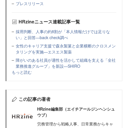
プレスリリース
HRzineニュース連載記事一覧
採用判断、人事の約8割が「本人情報だけでは足りな
い」と回答—back check調べ
女性のキャリア支援で森永製菓と企業横断のクロスメン
タリングを実施—エスエス製薬
障がいのある社員が適性を活かして組織を支える「全社
業務推進グループ」を新設—SHIRO
もっと読む
この記事の著者
HRzine編集部（エイチアールジンヘンシュ
ウブ）
労務管理から戦略人事、日常業務からキャ