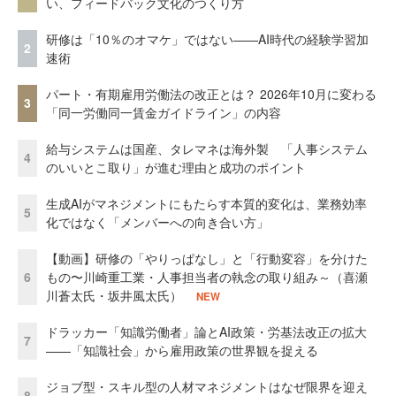
い、フィードバック文化のつくり方
研修は「10％のオマケ」ではない——AI時代の経験学習加
2
速術
パート・有期雇用労働法の改正とは？ 2026年10月に変わる
3
「同一労働同一賃金ガイドライン」の内容
給与システムは国産、タレマネは海外製 「人事システム
4
のいいとこ取り」が進む理由と成功のポイント
生成AIがマネジメントにもたらす本質的変化は、業務効率
5
化ではなく「メンバーへの向き合い方」
【動画】研修の「やりっぱなし」と「行動変容」を分けた
6
もの〜川崎重工業・人事担当者の執念の取り組み～（喜瀬
川蒼太氏・坂井風太氏）
NEW
ドラッカー「知識労働者」論とAI政策・労基法改正の拡大
7
——「知識社会」から雇用政策の世界観を捉える
ジョブ型・スキル型の人材マネジメントはなぜ限界を迎え
8