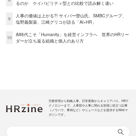
るのか ケイパビリティ型との比較で読み解く違い
人事の価値は上がる?! サイバー曽山氏、SMBCグループ、
9
塩野義製薬、江崎グリコが語る「AI×HR」
AI時代こそ「Humanity」を経営インフラへ 世界のHRリー
10
ダーが立ち返る組織と個人のあり方
労務管理から戦略人事、日常業務からキャリアパス、HRテ
クノロジーまで、人事部や人事に関わる皆様に役立つ記事
（ノウハウ、事例など）やニュースなどを提供するWebマ
ガジンです。