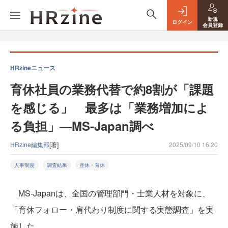
新規
ログイン
会員登録
HRzineニュース
育休社員の業務代替で約8割が「課題
を感じる」 最多は「業務増加によ
る負担」—MS-Japan調べ
HRzine編集部
[著]
2025/09/10 16:20
人事制度
調査結果
産休・育休
MS-Japanは、全国の管理部門・士業人材を対象に、
「育休フォロー・肩代わり制度に関する実態調査」を実
施した。