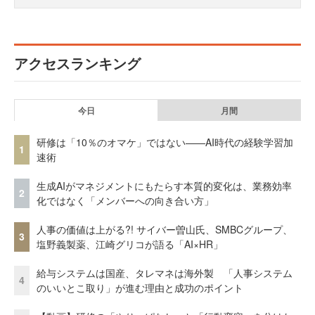
アクセスランキング
今日
月間
研修は「10％のオマケ」ではない——AI時代の経験学習加
1
速術
生成AIがマネジメントにもたらす本質的変化は、業務効率
2
化ではなく「メンバーへの向き合い方」
人事の価値は上がる?! サイバー曽山氏、SMBCグループ、
3
塩野義製薬、江崎グリコが語る「AI×HR」
給与システムは国産、タレマネは海外製 「人事システム
4
のいいとこ取り」が進む理由と成功のポイント