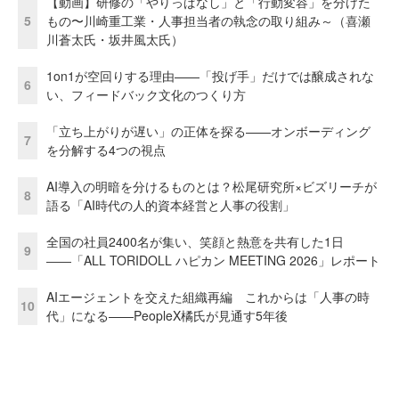
【動画】研修の「やりっぱなし」と「行動変容」を分けた
5
もの〜川崎重工業・人事担当者の執念の取り組み～（喜瀬
川蒼太氏・坂井風太氏）
1on1が空回りする理由——「投げ手」だけでは醸成されな
6
い、フィードバック文化のつくり方
「立ち上がりが遅い」の正体を探る——オンボーディング
7
を分解する4つの視点
AI導入の明暗を分けるものとは？松尾研究所×ビズリーチが
8
語る「AI時代の人的資本経営と人事の役割」
全国の社員2400名が集い、笑顔と熱意を共有した1日
9
――「ALL TORIDOLL ハピカン MEETING 2026」レポート
AIエージェントを交えた組織再編 これからは「人事の時
10
代」になる——PeopleX橘氏が見通す5年後