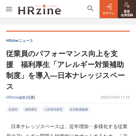
新規
ログイン
会員登録
HRzineニュース
従業員のパフォーマンス向上を支
援 福利厚生「アレルギー対策補助
制度」を導入—日本ナレッジスペー
ス
HRzine編集部
[著]
2025/10/09 17:10
生産性
福利厚生
人的資本経営
安全配慮義務
日本ナレッジスペースは、近年増加・多様化する従業
員のアレルギー問題を組織的にサポートするため、「ア