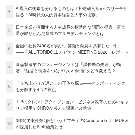
AI導入の明暗を分けるものとは？松尾研究所×ビズリーチが
4
語る「AI時代の人的資本経営と人事の役割」
日本企業が直面する人材成長の構造的な問題へ提言 富士
5
通が取り組んだ育成のフルモデルチェンジとは
全国の社員2400名が集い、笑顔と熱意を共有した1日
6
――「ALL TORIDOLL ハピカン MEETING 2026」レポート
食品製造業のエンゲージメントは「課長層の失速」が顕
7
著 “経営と現場をつなげない中間層”をどう変える？
「立ち上がりが遅い」の正体を探る——オンボーディング
8
を分解する4つの視点
JTBのタレントアクイジション ビジネス改革のためのキャ
9
リア採用でCHROが考える課題と改善策
3年間で案件数4倍というギフティのCorporate Gift MUFG
10
が採用したBtoE施策とは