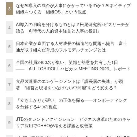
なぜAI導入の成否が人事にかかっているのか？AIネイティブ
3
組織をつくる「組織OS」という視点
AI導入の明暗を分けるものとは？松尾研究所×ビズリーチが
4
語る「AI時代の人的資本経営と人事の役割」
日本企業が直面する人材成長の構造的な問題へ提言 富士
5
通が取り組んだ育成のフルモデルチェンジとは
全国の社員2400名が集い、笑顔と熱意を共有した1日
6
――「ALL TORIDOLL ハピカン MEETING 2026」レポート
食品製造業のエンゲージメントは「課長層の失速」が顕
7
著 “経営と現場をつなげない中間層”をどう変える？
「立ち上がりが遅い」の正体を探る——オンボーディング
8
を分解する4つの視点
JTBのタレントアクイジション ビジネス改革のためのキャ
9
リア採用でCHROが考える課題と改善策