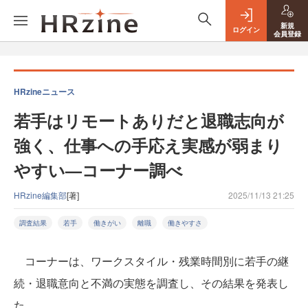
新規
ログイン
会員登録
HRzineニュース
若手はリモートありだと退職志向が
強く、仕事への手応え実感が弱まり
やすい—コーナー調べ
HRzine編集部
[著]
2025/11/13 21:25
調査結果
若手
働きがい
離職
働きやすさ
コーナーは、ワークスタイル・残業時間別に若手の継
続・退職意向と不満の実態を調査し、その結果を発表し
た。