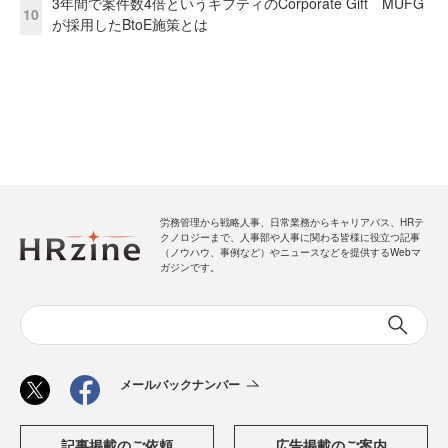
3年間で案件数4倍というギフティのCorporate Gift MUFG
10
が採用したBtoE施策とは
労務管理から戦略人事、日常業務からキャリアパス、HRテ
クノロジーまで、人事部や人事に関わる皆様に役立つ記事
（ノウハウ、事例など）やニュースなどを提供するWebマ
ガジンです。
メールバックナンバー
記事掲載のご依頼
広告掲載のご案内