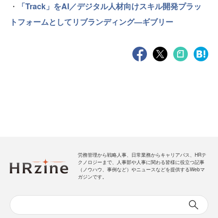
・
「Track」をAI／デジタル人材向けスキル開発プラッ
トフォームとしてリブランディング—ギブリー
労務管理から戦略人事、日常業務からキャリアパス、HRテ
クノロジーまで、人事部や人事に関わる皆様に役立つ記事
（ノウハウ、事例など）やニュースなどを提供するWebマ
ガジンです。