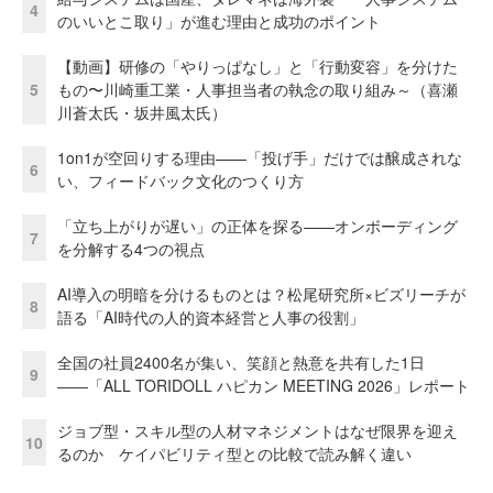
4
のいいとこ取り」が進む理由と成功のポイント
【動画】研修の「やりっぱなし」と「行動変容」を分けた
5
もの〜川崎重工業・人事担当者の執念の取り組み～（喜瀬
川蒼太氏・坂井風太氏）
1on1が空回りする理由——「投げ手」だけでは醸成されな
6
い、フィードバック文化のつくり方
「立ち上がりが遅い」の正体を探る——オンボーディング
7
を分解する4つの視点
AI導入の明暗を分けるものとは？松尾研究所×ビズリーチが
8
語る「AI時代の人的資本経営と人事の役割」
全国の社員2400名が集い、笑顔と熱意を共有した1日
9
――「ALL TORIDOLL ハピカン MEETING 2026」レポート
ジョブ型・スキル型の人材マネジメントはなぜ限界を迎え
10
るのか ケイパビリティ型との比較で読み解く違い