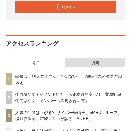
ログイン
アクセスランキング
今日
月間
研修は「10％のオマケ」ではない——AI時代の経験学習加
1
速術
生成AIがマネジメントにもたらす本質的変化は、業務効率
2
化ではなく「メンバーへの向き合い方」
人事の価値は上がる?! サイバー曽山氏、SMBCグループ、
3
塩野義製薬、江崎グリコが語る「AI×HR」
給与システムは国産、タレマネは海外製 「人事システム