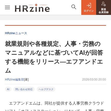
新規
ログイン
会員登録
HRzineニュース
就業規則や各種規定、人事・労務の
マニュアルなどに基づいてAIが回答
する機能をリリース—エフアンドエ
ム
HRzine編集部
[著]
2026/03/30 20:00
AI
問い合わせ対応
ヘルプデスク
エフアンドエムは、同社が提供する人事労務クラウド
ソフト「オフィスステーション」において、人事・労務