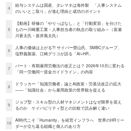
給与システムは国産、タレマネは海外製 「人事システム
4
のいいとこ取り」が進む理由と成功のポイント
【動画】研修の「やりっぱなし」と「行動変容」を分けた
5
もの〜川崎重工業・人事担当者の執念の取り組み～（喜瀬
川蒼太氏・坂井風太氏）
人事の価値は上がる?! サイバー曽山氏、SMBCグループ、
6
塩野義製薬、江崎グリコが語る「AI×HR」
パート・有期雇用労働法の改正とは？ 2026年10月に変わる
7
「同一労働同一賃金ガイドライン」の内容
ドラッカー「知識労働者」論とAI政策・労基法改正の拡大
8
——「知識社会」から雇用政策の世界観を捉える
ジョブ型・スキル型の人材マネジメントはなぜ限界を迎え
9
るのか ケイパビリティ型との比較で読み解く違い
AI時代こそ「Humanity」を経営インフラへ 世界のHRリー
10
ダーが立ち返る組織と個人のあり方