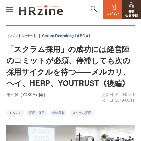
新規
ログイン
会員登録
イベントレポート ｜ Scrum Recruiting LABO #1
「スクラム採用」の成功には経営陣
のコミットが必須、停滞しても次の
採用サイクルを待つ――メルカリ、
ヘイ、HERP、YOUTRUST《後編》
池谷 翼（YOSCA）
[著]
更新日: 2020/07/01
公開日: 2019/06/11
イベント
採用・雇用
組織運営
スクラム採用