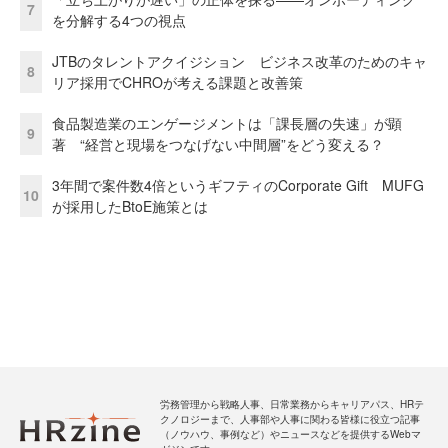
7
を分解する4つの視点
JTBのタレントアクイジション ビジネス改革のためのキャ
8
リア採用でCHROが考える課題と改善策
食品製造業のエンゲージメントは「課長層の失速」が顕
9
著 “経営と現場をつなげない中間層”をどう変える？
3年間で案件数4倍というギフティのCorporate Gift MUFG
10
が採用したBtoE施策とは
労務管理から戦略人事、日常業務からキャリアパス、HRテ
クノロジーまで、人事部や人事に関わる皆様に役立つ記事
（ノウハウ、事例など）やニュースなどを提供するWebマ