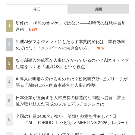
今日
月間
研修は「10％のオマケ」ではない——AI時代の経験学習加
1
速術
NEW
生成AIがマネジメントにもたらす本質的変化は、業務効率
2
化ではなく「メンバーへの向き合い方」
NEW
なぜAI導入の成否が人事にかかっているのか？AIネイティブ
3
組織をつくる「組織OS」という視点
AI導入の明暗を分けるものとは？松尾研究所×ビズリーチが
4
語る「AI時代の人的資本経営と人事の役割」
日本企業が直面する人材成長の構造的な問題へ提言 富士
5
通が取り組んだ育成のフルモデルチェンジとは
全国の社員2400名が集い、笑顔と熱意を共有した1日
6
――「ALL TORIDOLL ハピカン MEETING 2026」レポート
「立ち上がりが遅い」の正体を探る——オンボーディング