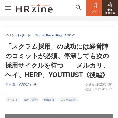
新規
ログイン
会員登録
イベントレポート ｜ Scrum Recruiting LABO #1
「スクラム採用」の成功には経営陣
のコミットが必須、停滞しても次の
採用サイクルを待つ――メルカリ、
ヘイ、HERP、YOUTRUST《後編》
池谷 翼（YOSCA）
[著]
更新日: 2020/07/01
公開日: 2019/06/11
イベント
採用・雇用
組織運営
スクラム採用