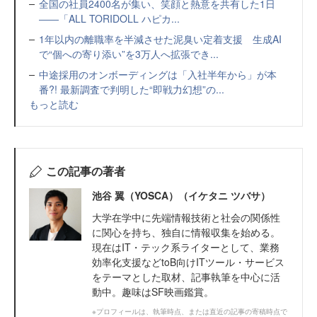
全国の社員2400名が集い、笑顔と熱意を共有した1日
――「ALL TORIDOLL ハピカ...
1年以内の離職率を半減させた泥臭い定着支援 生成AI
で“個への寄り添い”を3万人へ拡張でき...
中途採用のオンボーディングは「入社半年から」が本
番?! 最新調査で判明した“即戦力幻想”の...
もっと読む
この記事の著者
池谷 翼（YOSCA）（イケタニ ツバサ）
大学在学中に先端情報技術と社会の関係性
に関心を持ち、独自に情報収集を始める。
現在はIT・テック系ライターとして、業務
効率化支援などtoB向けITツール・サービス
をテーマとした取材、記事執筆を中心に活
動中。趣味はSF映画鑑賞。
※プロフィールは、執筆時点、または直近の記事の寄稿時点で