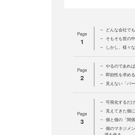
どんな会社で
Page
そもそも世の
1
しかし、様々
やるのであれ
Page
即効性を求め
2
見えない「パ
可視化するだ
見えてきた個
Page
個と個の「関
3
個のマネジメ
境を作る