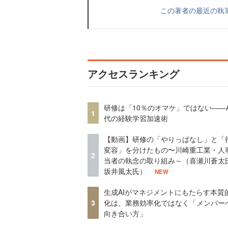
この著者の最近の執
アクセスランキング
研修は「10％のオマケ」ではない——A
1
代の経験学習加速術
【動画】研修の「やりっぱなし」と「
変容」を分けたもの〜川崎重工業・人
2
当者の執念の取り組み～（喜瀬川蒼太
坂井風太氏）
NEW
生成AIがマネジメントにもたらす本質
3
化は、業務効率化ではなく「メンバー
向き合い方」