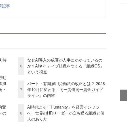
筆記事
I時
なぜAI導入の成否が人事にかかっているの
6
か？AIネイティブ組織をつくる「組織OS」
という視点
行動
事担
パート・有期雇用労働法の改正とは？ 2026
氏・
7
年10月に変わる「同一労働同一賃金ガイド
ライン」の内容
的変
AI時代こそ「Humanity」を経営インフラ
への
8
へ 世界のHRリーダーが立ち返る組織と個
人のあり方