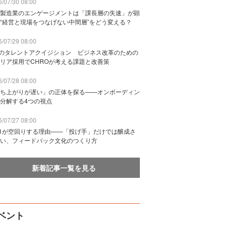
/07/30 08:00
製造業のエンゲージメントは「課長層の失速」が顕
“経営と現場をつなげない中間層”をどう変える？
/07/29 08:00
Bのタレントアクイジション ビジネス改革のための
リア採用でCHROが考える課題と改善策
/07/28 08:00
ち上がりが遅い」の正体を探る——オンボーディン
分解する4つの視点
/07/27 08:00
n1が空回りする理由——「投げ手」だけでは醸成さ
い、フィードバック文化のつくり方
新着記事一覧を見る
ベント