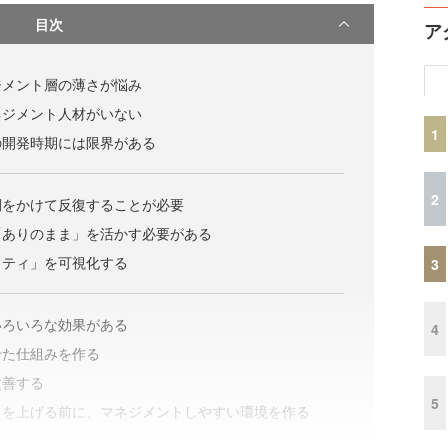
目次
ア
ジメント層の薄さが悩み
ネジメント人材がいない
1
の開発時期には限界がある
2
間をかけて反復することが必要
「ありのまま」を活かす必要がある
リティ」を可視化する
3
いろいろな効果がある
4
せた仕組みを作る
改善する
5
力を上げる前に、マネジメントしやすい環境を作る