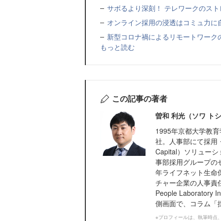
サボるより深刻！ テレワークのス
オンライン採用の浸透はコミュ力に
新型コロナ禍によるリモートワークの
もっと読む
この記事の著者
曽和 利光（ソワ ト
1995年京都大学教
社。人事部にて採用・
Capital）ソリ
事部採用グループの
年ライフネット生命
チャー企業の人事責任
People Labor
側画面で、コラム「
※プロフィールは、執筆時点