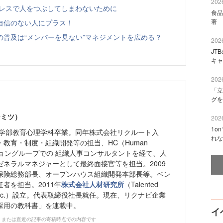
2026
トレスで人をつぶしてしまわないために
食品
著 
自信のない人にプラス！
普及は“メンバーを見ない”マネジメントを広める？
2026
JT
キャ
2026
「立
グを
シミツ）
2026
1o
育学部教育心理学科卒業。同年株式会社リクルート入
れな
教育・制度・組織開発等の担当、HC（Human
ューショングループでの 組織人事コンサルタントを経て、人
ゼネラルマネジャーとして最終面接官等を担当。2009
保険総務部長、オープンハウス組織開発本部長等。ベン
者を担当。2011年
株式会社人材研究所
（Talented
atory Inc.）設立。代表取締役社長就任。現在、リクナビ企業
採用の教科書」を連載中。
イ
、または直近の記事の寄稿時点での内容です