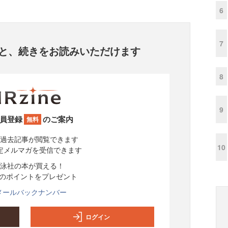
6
7
と、
続きをお読みいただけます
8
9
員登録
のご案内
無料
過去記事が閲覧できます
10
定メルマガを受信できます
泳社の本が買える！
分のポイントをプレゼント
メールバックナンバー
ログイン