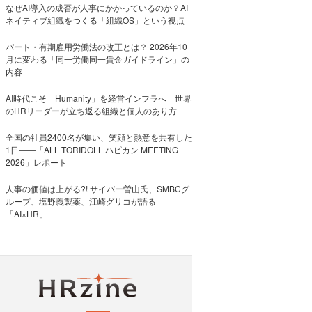
なぜAI導入の成否が人事にかかっているのか？AI
ネイティブ組織をつくる「組織OS」という視点
パート・有期雇用労働法の改正とは？ 2026年10
月に変わる「同一労働同一賃金ガイドライン」の
内容
AI時代こそ「Humanity」を経営インフラへ 世界
のHRリーダーが立ち返る組織と個人のあり方
全国の社員2400名が集い、笑顔と熱意を共有した
1日――「ALL TORIDOLL ハピカン MEETING
2026」レポート
人事の価値は上がる?! サイバー曽山氏、SMBCグ
ループ、塩野義製薬、江崎グリコが語る
「AI×HR」