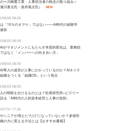
の〜川崎重工業・人事担当者の執念の取り組み～
瀬川蒼太氏・坂井風太氏）
NEW
/08/06 08:00
は「10％のオマケ」ではない——AI時代の経験学
速術
/08/05 08:00
AIがマネジメントにもたらす本質的変化は、業務効
ではなく「メンバーへの向き合い方」
/08/04 08:00
AI導入の成否が人事にかかっているのか？AIネイテ
組織をつくる「組織OS」という視点
/08/03 08:00
導入の明暗を分けるものとは？松尾研究所×ビズリー
語る「AI時代の人的資本経営と人事の役割」
/07/31 17:30
やシニアが増えた“だけ”になっていないか？多様性
織の力に変える方法とは【おすすめ書籍】