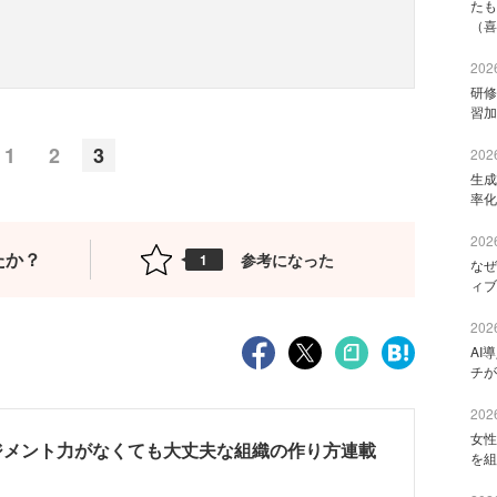
たも
（喜
2026
研修
習加
1
2
3
2026
生成
率化
2026
たか？
参考になった
1
なぜ
ィブ
2026
AI
チが
2026
女性
ジメント力がなくても大丈夫な組織の作り方連載
を組