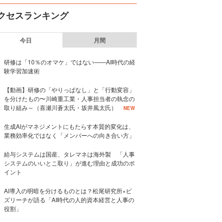
クセスランキング
今日
月間
研修は「10％のオマケ」ではない——AI時代の経
験学習加速術
【動画】研修の「やりっぱなし」と「行動変容」
を分けたもの〜川崎重工業・人事担当者の執念の
取り組み～（喜瀬川蒼太氏・坂井風太氏）
NEW
生成AIがマネジメントにもたらす本質的変化は、
業務効率化ではなく「メンバーへの向き合い方」
給与システムは国産、タレマネは海外製 「人事
システムのいいとこ取り」が進む理由と成功のポ
イント
AI導入の明暗を分けるものとは？松尾研究所×ビ
ズリーチが語る「AI時代の人的資本経営と人事の
役割」