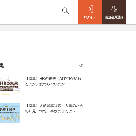
ログイン
新規
会員登録
集
AD
【特集】HRの未来～AIで何が変わ
るのか／変わらないのか
【特集】人的資本経営～人事のため
の知見・情報・事例のひろば～