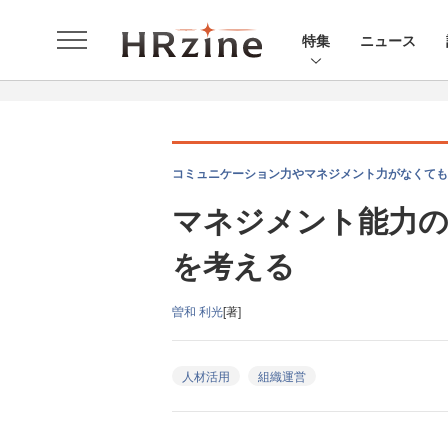
特集
ニュース
コミュニケーション力やマネジメント力がなくても大
マネジメント能力の
を考える
曽和 利光
[著]
人材活用
組織運営