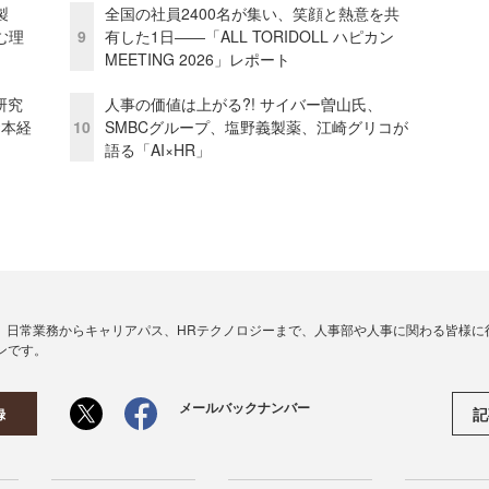
外製
全国の社員2400名が集い、笑顔と熱意を共
む理
9
有した1日――「ALL TORIDOLL ハピカン
MEETING 2026」レポート
研究
人事の価値は上がる?! サイバー曽山氏、
資本経
10
SMBCグループ、塩野義製薬、江崎グリコが
語る「AI×HR」
、日常業務からキャリアパス、HRテクノロジーまで、人事部や人事に関わる皆様に
ンです。
メールバックナンバー
記
録