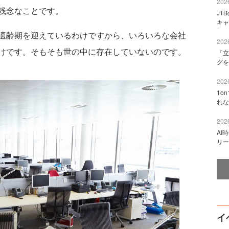
2026
残念なことです。
JT
キャ
適齢期を迎えているわけですから、いろいろな会社
2026
けです。そもそも世の中に存在していないのです。
「立
グを
2026
1o
れな
2026
AI
リー
イ