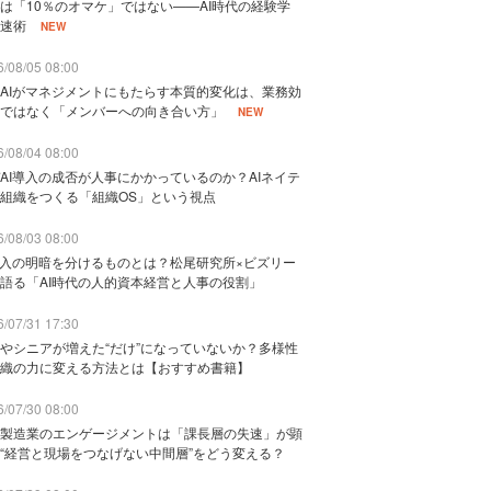
は「10％のオマケ」ではない——AI時代の経験学
速術
NEW
/08/05 08:00
AIがマネジメントにもたらす本質的変化は、業務効
ではなく「メンバーへの向き合い方」
NEW
/08/04 08:00
AI導入の成否が人事にかかっているのか？AIネイテ
組織をつくる「組織OS」という視点
/08/03 08:00
導入の明暗を分けるものとは？松尾研究所×ビズリー
語る「AI時代の人的資本経営と人事の役割」
/07/31 17:30
やシニアが増えた“だけ”になっていないか？多様性
織の力に変える方法とは【おすすめ書籍】
/07/30 08:00
製造業のエンゲージメントは「課長層の失速」が顕
“経営と現場をつなげない中間層”をどう変える？