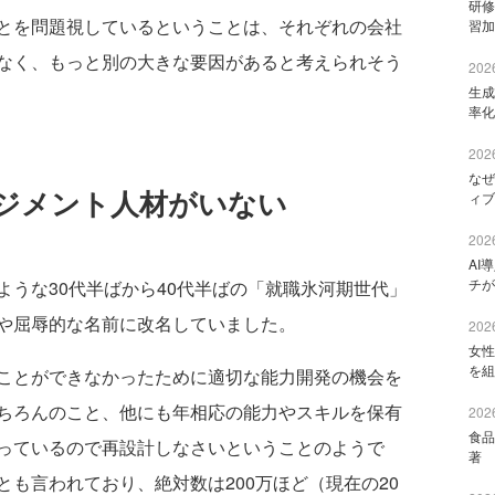
研修
とを問題視しているということは、それぞれの会社
習加
なく、もっと別の大きな要因があると考えられそう
2026
生成
率化
2026
なぜ
ジメント人材がいない
ィブ
2026
AI
チが
うな30代半ばから40代半ばの「就職氷河期世代」
や屈辱的な名前に改名していました。
2026
女性
を組
ことができなかったために適切な能力開発の機会を
ちろんのこと、他にも年相応の能力やスキルを保有
2026
食品
っているので再設計しなさいということのようで
著 
も言われており、絶対数は200万ほど（現在の20