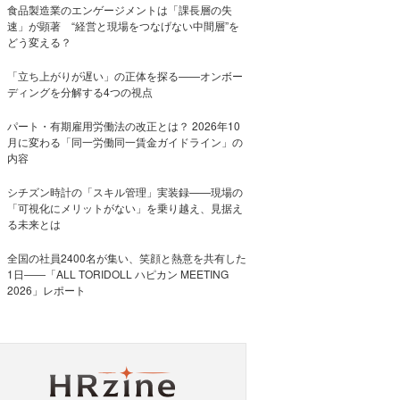
食品製造業のエンゲージメントは「課長層の失
速」が顕著 “経営と現場をつなげない中間層”を
どう変える？
「立ち上がりが遅い」の正体を探る——オンボー
ディングを分解する4つの視点
パート・有期雇用労働法の改正とは？ 2026年10
月に変わる「同一労働同一賃金ガイドライン」の
内容
シチズン時計の「スキル管理」実装録——現場の
「可視化にメリットがない」を乗り越え、見据え
る未来とは
全国の社員2400名が集い、笑顔と熱意を共有した
1日――「ALL TORIDOLL ハピカン MEETING
2026」レポート