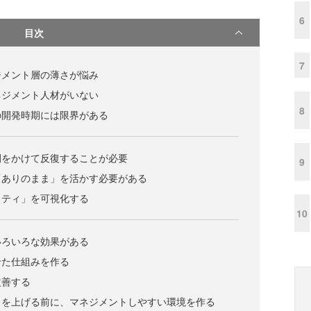
6
目次
7
ジメント層の薄さが悩み
ネジメント人材がいない
8
の開発時期には限界がある
間をかけて反復することが必要
9
「ありのまま」を活かす必要がある
リティ」を可視化する
10
いろいろな効果がある
せた仕組みを作る
改善する
力を上げる前に、マネジメントしやすい環境を作る