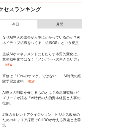
クセスランキング
今日
月間
なぜAI導入の成否が人事にかかっているのか？AI
ネイティブ組織をつくる「組織OS」という視点
生成AIがマネジメントにもたらす本質的変化は、
業務効率化ではなく「メンバーへの向き合い方」
NEW
研修は「10％のオマケ」ではない——AI時代の経
験学習加速術
NEW
AI導入の明暗を分けるものとは？松尾研究所×ビ
ズリーチが語る「AI時代の人的資本経営と人事の
役割」
JTBのタレントアクイジション ビジネス改革の
ためのキャリア採用でCHROが考える課題と改善
策