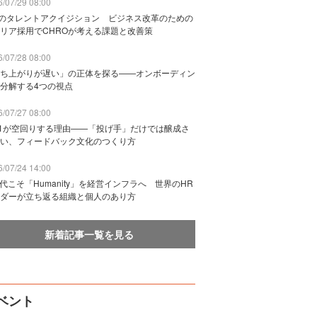
/07/29 08:00
Bのタレントアクイジション ビジネス改革のための
リア採用でCHROが考える課題と改善策
/07/28 08:00
ち上がりが遅い」の正体を探る——オンボーディン
分解する4つの視点
/07/27 08:00
n1が空回りする理由——「投げ手」だけでは醸成さ
い、フィードバック文化のつくり方
/07/24 14:00
時代こそ「Humanity」を経営インフラへ 世界のHR
ダーが立ち返る組織と個人のあり方
新着記事一覧を見る
ベント