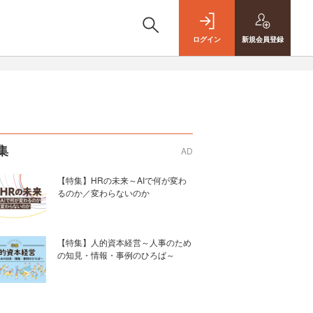
ログイン
新規
会員登録
集
AD
【特集】HRの未来～AIで何が変わ
るのか／変わらないのか
【特集】人的資本経営～人事のため
の知見・情報・事例のひろば～