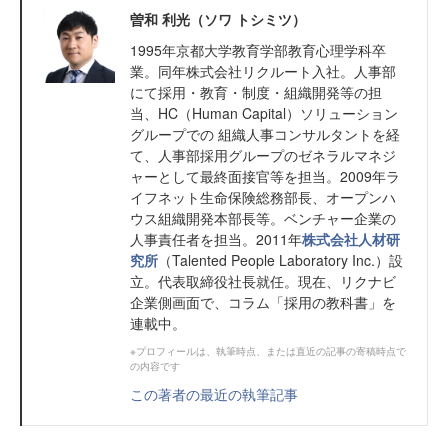
曽和 利光（ソワ トシミツ）
1995年京都大学教育学部教育心理学科卒
業。同年株式会社リクルート入社。人事部
にて採用・教育・制度・組織開発等の担
当、HC（Human Capital）ソリューション
グループでの 組織人事コンサルタントを経
て、人事部採用グループのゼネラルマネジ
ャーとして最終面接官等を担当。2009年ラ
イフネット生命保険総務部長、オープンハ
ウス組織開発本部長等。ベンチャー企業の
人事責任者を担当。2011年
株式会社人材研
究所
（Talented People Laboratory Inc.）設
立。代表取締役社長就任。現在、リクナビ
企業側画面で、コラム「採用の教科書」を
連載中。
※プロフィールは、執筆時点、または直近の記事の寄稿時点で
の内容です
この著者の最近の執筆記事