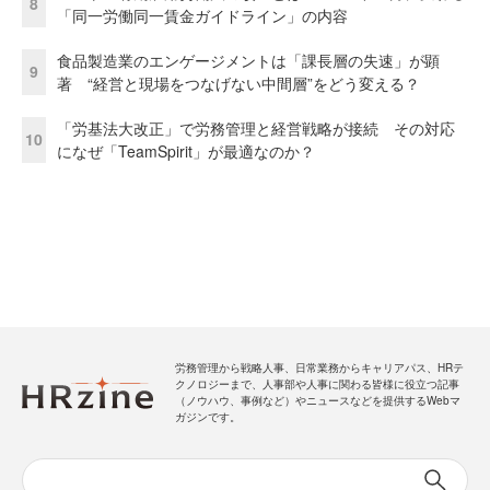
8
「同一労働同一賃金ガイドライン」の内容
食品製造業のエンゲージメントは「課長層の失速」が顕
9
著 “経営と現場をつなげない中間層”をどう変える？
「労基法大改正」で労務管理と経営戦略が接続 その対応
10
になぜ「TeamSpirit」が最適なのか？
労務管理から戦略人事、日常業務からキャリアパス、HRテ
クノロジーまで、人事部や人事に関わる皆様に役立つ記事
（ノウハウ、事例など）やニュースなどを提供するWebマ
ガジンです。