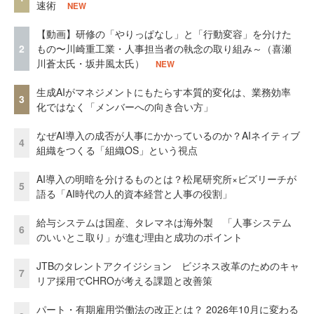
速術
NEW
【動画】研修の「やりっぱなし」と「行動変容」を分けた
2
もの〜川崎重工業・人事担当者の執念の取り組み～（喜瀬
川蒼太氏・坂井風太氏）
NEW
生成AIがマネジメントにもたらす本質的変化は、業務効率
3
化ではなく「メンバーへの向き合い方」
なぜAI導入の成否が人事にかかっているのか？AIネイティブ
4
組織をつくる「組織OS」という視点
AI導入の明暗を分けるものとは？松尾研究所×ビズリーチが
5
語る「AI時代の人的資本経営と人事の役割」
給与システムは国産、タレマネは海外製 「人事システム
6
のいいとこ取り」が進む理由と成功のポイント
JTBのタレントアクイジション ビジネス改革のためのキャ
7
リア採用でCHROが考える課題と改善策
パート・有期雇用労働法の改正とは？ 2026年10月に変わる