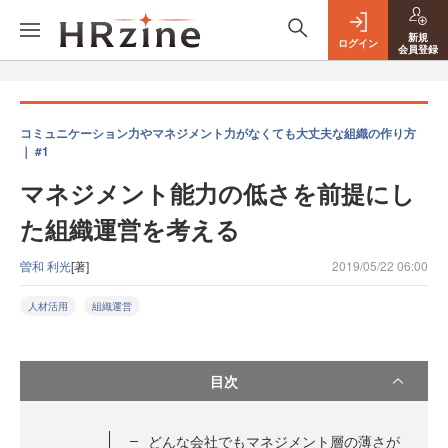
新規
ログイン
会員登録
コミュニケーション力やマネジメント力がなくても大丈夫な組織の作り方
｜ #1
マネジメント能力の低さを前提にし
た組織運営を考える
曽和 利光
[著]
2019/05/22 06:00
人材活用
組織運営
目次
どんな会社でもマネジメント層の薄さが