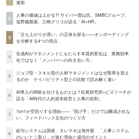
速術
人事の価値は上がる?! サイバー曽山氏、SMBCグループ、
2
塩野義製薬、江崎グリコが語る「AI×HR」
「立ち上がりが遅い」の正体を探る——オンボーディング
3
を分解する4つの視点
生成AIがマネジメントにもたらす本質的変化は、業務効率
4
化ではなく「メンバーへの向き合い方」
ジョブ型・スキル型の人材マネジメントはなぜ限界を迎え
5
るのか ケイパビリティ型との比較で読み解く違い
AI導入の明暗を分けるものとは？松尾研究所×ビズリーチが
6
語る「AI時代の人的資本経営と人事の役割」
1on1が空回りする理由——「投げ手」だけでは醸成されな
7
い、フィードバック文化のつくり方
給与システムは国産、タレマネは海外製 「人事システム
8
のいいとこ取り」が進む理由と成功のポイント