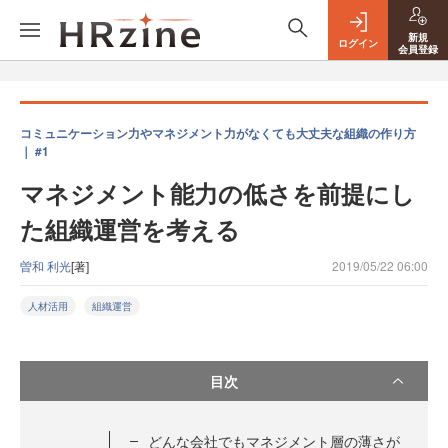
新規
ログイン
会員登録
コミュニケーション力やマネジメント力がなくても大丈夫な組織の作り方
｜ #1
マネジメント能力の低さを前提にし
た組織運営を考える
曽和 利光
[著]
2019/05/22 06:00
人材活用
組織運営
目次
どんな会社でもマネジメント層の薄さが