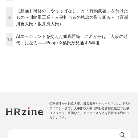
【動画】研修の「やりっぱなし」と「行動変容」を分けた
9
もの〜川崎重工業・人事担当者の執念の取り組み～（喜瀬
川蒼太氏・坂井風太氏）
AIエージェントを交えた組織再編 これからは「人事の時
10
代」になる——PeopleX橘氏が見通す5年後
労務管理から戦略人事、日常業務からキャリアパス、HRテ
クノロジーまで、人事部や人事に関わる皆様に役立つ記事
（ノウハウ、事例など）やニュースなどを提供するWebマ
ガジンです。