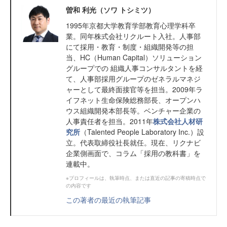
曽和 利光（ソワ トシミツ）
1995年京都大学教育学部教育心理学科卒
業。同年株式会社リクルート入社。人事部
にて採用・教育・制度・組織開発等の担
当、HC（Human Capital）ソリューション
グループでの 組織人事コンサルタントを経
て、人事部採用グループのゼネラルマネジ
ャーとして最終面接官等を担当。2009年ラ
イフネット生命保険総務部長、オープンハ
ウス組織開発本部長等。ベンチャー企業の
人事責任者を担当。2011年
株式会社人材研
究所
（Talented People Laboratory Inc.）設
立。代表取締役社長就任。現在、リクナビ
企業側画面で、コラム「採用の教科書」を
連載中。
※プロフィールは、執筆時点、または直近の記事の寄稿時点で
の内容です
この著者の最近の執筆記事