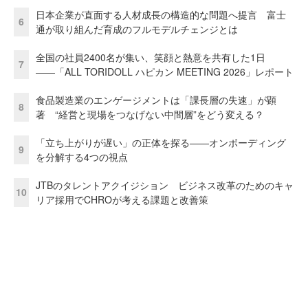
日本企業が直面する人材成長の構造的な問題へ提言 富士
6
通が取り組んだ育成のフルモデルチェンジとは
全国の社員2400名が集い、笑顔と熱意を共有した1日
7
――「ALL TORIDOLL ハピカン MEETING 2026」レポート
食品製造業のエンゲージメントは「課長層の失速」が顕
8
著 “経営と現場をつなげない中間層”をどう変える？
「立ち上がりが遅い」の正体を探る——オンボーディング
9
を分解する4つの視点
JTBのタレントアクイジション ビジネス改革のためのキャ
10
リア採用でCHROが考える課題と改善策