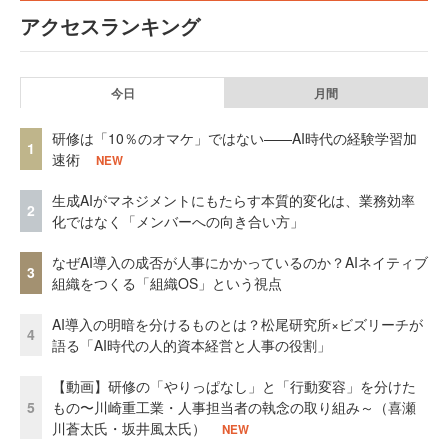
アクセスランキング
今日
月間
研修は「10％のオマケ」ではない——AI時代の経験学習加
1
速術
NEW
生成AIがマネジメントにもたらす本質的変化は、業務効率
2
化ではなく「メンバーへの向き合い方」
なぜAI導入の成否が人事にかかっているのか？AIネイティブ
3
組織をつくる「組織OS」という視点
AI導入の明暗を分けるものとは？松尾研究所×ビズリーチが
4
語る「AI時代の人的資本経営と人事の役割」
【動画】研修の「やりっぱなし」と「行動変容」を分けた
5
もの〜川崎重工業・人事担当者の執念の取り組み～（喜瀬
川蒼太氏・坂井風太氏）
NEW