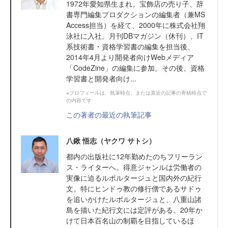
1972年愛知県生まれ。宝飾店の売り子、辞
書専門編集プロダクションの編集者（兼MS
Access担当）を経て、2000年に株式会社翔
泳社に入社。月刊DBマガジン（休刊）、IT
系技術書・資格学習書の編集を担当後、
2014年4月より開発者向けWebメディア
「CodeZine」の編集に参加。その後、資格
学習書と開発者向け...
※プロフィールは、執筆時点、または直近の記事の寄稿時点で
の内容です
この著者の最近の執筆記事
八鍬 悟志（ヤクワ サトシ）
都内の出版社に12年勤めたのちフリーラン
ス・ライターへ。得意ジャンルは労働者の
実像に迫るルポルタージュと国内外の紀行
文。特にヒンドゥ教の修行僧であるサドゥ
を追いかけたルポルタージュと、八重山諸
島を描いた紀行文には定評がある。20年か
けて日本百名山の制覇を目指しているほ