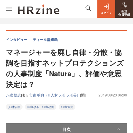
新規
ログイン
会員登録
インタビュー ｜ ティール型組織
マネージャーを廃し自律・分散・協
調を目指すネットプロテクションズ
の人事制度「Natura」、評価や意思
決定は？
八鍬 悟志
[著] /
市古 明典（IT人材ラボ ラボ長）
[聞]
2019/08/23 06:00
人材活用
組織改革・組織改善
組織運営
目次