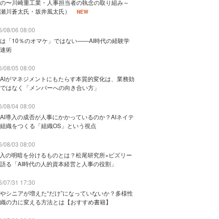
の〜川崎重工業・人事担当者の執念の取り組み～
瀬川蒼太氏・坂井風太氏）
NEW
/08/06 08:00
は「10％のオマケ」ではない——AI時代の経験学
速術
/08/05 08:00
AIがマネジメントにもたらす本質的変化は、業務効
ではなく「メンバーへの向き合い方」
/08/04 08:00
AI導入の成否が人事にかかっているのか？AIネイテ
組織をつくる「組織OS」という視点
/08/03 08:00
導入の明暗を分けるものとは？松尾研究所×ビズリー
語る「AI時代の人的資本経営と人事の役割」
/07/31 17:30
やシニアが増えた“だけ”になっていないか？多様性
織の力に変える方法とは【おすすめ書籍】