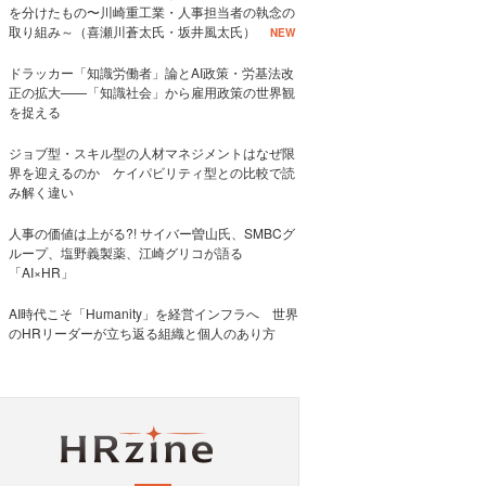
を分けたもの〜川崎重工業・人事担当者の執念の
取り組み～（喜瀬川蒼太氏・坂井風太氏）
NEW
ドラッカー「知識労働者」論とAI政策・労基法改
正の拡大——「知識社会」から雇用政策の世界観
を捉える
ジョブ型・スキル型の人材マネジメントはなぜ限
界を迎えるのか ケイパビリティ型との比較で読
み解く違い
人事の価値は上がる?! サイバー曽山氏、SMBCグ
ループ、塩野義製薬、江崎グリコが語る
「AI×HR」
AI時代こそ「Humanity」を経営インフラへ 世界
のHRリーダーが立ち返る組織と個人のあり方