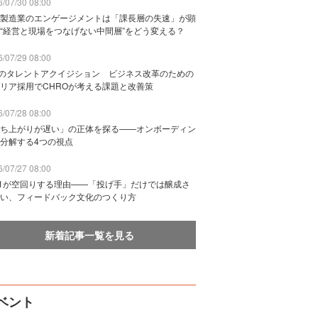
/07/30 08:00
製造業のエンゲージメントは「課長層の失速」が顕
“経営と現場をつなげない中間層”をどう変える？
/07/29 08:00
Bのタレントアクイジション ビジネス改革のための
リア採用でCHROが考える課題と改善策
/07/28 08:00
ち上がりが遅い」の正体を探る——オンボーディン
分解する4つの視点
/07/27 08:00
n1が空回りする理由——「投げ手」だけでは醸成さ
い、フィードバック文化のつくり方
新着記事一覧を見る
ベント