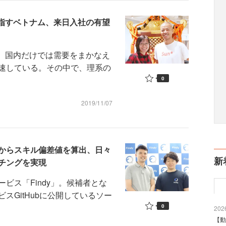
目指すベトナム、来日入社の有望
。国内だけでは需要をまかなえ
速している。その中で、理系の
0
2019/11/07
ードからスキル偏差値を算出、日々
新
チングを実現
ス「Findy」。候補者とな
スGitHubに公開しているソー
0
2026
【動