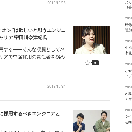
たも
2019/10/28
（喜
2026
研修
ライオン”は欲しいと思うエンジニ
習加
ャリア 宇田川奈津紀氏
2026
生成
用する――そんな凄腕として名
率化
リアで中途採用の責任者を務め
0
2026
なぜ
ィブ
2019/10/21
2026
AI
チが
2026
に採用するべきエンジニアと
女性
を組