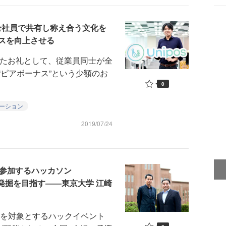
を全社員で共有し称え合う文化を
スを向上させる
したお礼として、従業員同士が全
ピアボーナス”という少額のお
0
ーション
2019/07/24
が参加するハッカソン
ー発掘を目指す――東京大学 江崎
生を対象とするハックイベント