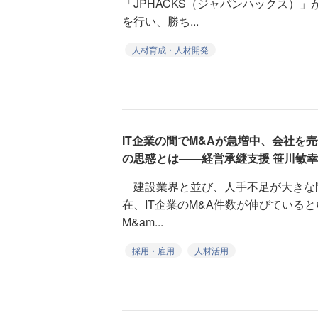
「JPHACKS（ジャパンハックス）
を行い、勝ち...
人材育成・人材開発
IT企業の間でM&Aが急増中、会社を
の思惑とは――経営承継支援 笹川敏
建設業界と並び、人手不足が大きな問
在、IT企業のM&A件数が伸びている
M&am...
採用・雇用
人材活用