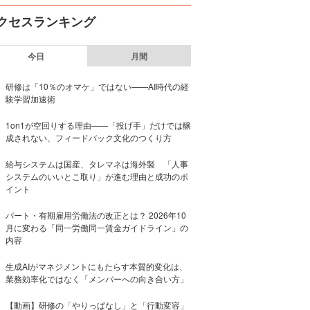
クセスランキング
今日
月間
研修は「10％のオマケ」ではない——AI時代の経
験学習加速術
1on1が空回りする理由——「投げ手」だけでは醸
成されない、フィードバック文化のつくり方
給与システムは国産、タレマネは海外製 「人事
システムのいいとこ取り」が進む理由と成功のポ
イント
パート・有期雇用労働法の改正とは？ 2026年10
月に変わる「同一労働同一賃金ガイドライン」の
内容
生成AIがマネジメントにもたらす本質的変化は、
業務効率化ではなく「メンバーへの向き合い方」
【動画】研修の「やりっぱなし」と「行動変容」