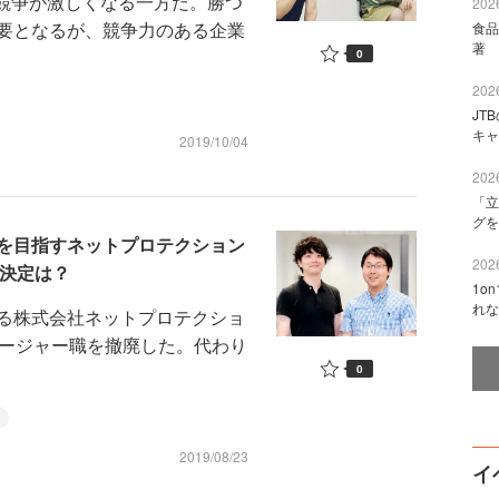
競争が激しくなる一方だ。勝つ
2026
要となるが、競争力のある企業
食品
著 
0
2026
JT
キャ
2019/10/04
2026
「立
グを
を目指すネットプロテクション
2026
思決定は？
1o
れな
る株式会社ネットプロテクショ
ネージャー職を撤廃した。代わり
0
2019/08/23
イ