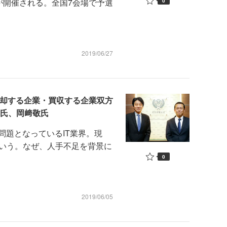
」が開催される。全国7会場で予選
0
2019/06/27
売却する企業・買収する企業双方
幸氏、岡﨑敬氏
題となっているIT業界。現
という。なぜ、人手不足を背景に
0
2019/06/05