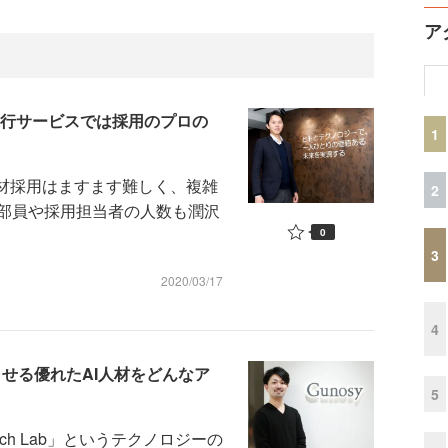
ア
代行サービスでは採用のプロの
1
材採用はますます難しく、複雑
2
部員や採用担当者の人数も潤沢
0
3
2020/03/17
4
進化させる優れたAI人材をどんなア
5
ech Lab」というテクノロジーの