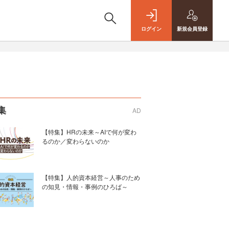
ログイン
新規
会員登録
集
AD
【特集】HRの未来～AIで何が変わ
るのか／変わらないのか
【特集】人的資本経営～人事のため
の知見・情報・事例のひろば～