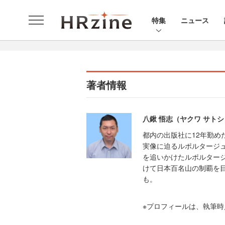
特集
ニュース
著者情報
八鍬 悟志（ヤクワ サトシ
都内の出版社に12年勤め
実像に迫るルポルタージ
を追いかけたルポルタージ
けて日本百名山の制覇を
も。
※プロフィールは、執筆