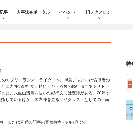
記事
人事法令ポータル
イベント
HRテクノロジー
特
）
たのちフリーランス・ライターへ。得意ジャンルは労働者の
ュと国内外の紀行文。特にヒンドゥ教の修行僧であるサドゥ
ュと、八重山諸島を描いた紀行文には定評がある。20年か
目指しているほか、国内外を走るサイクリストとしての一面
時点、または直近の記事の寄稿時点での内容です