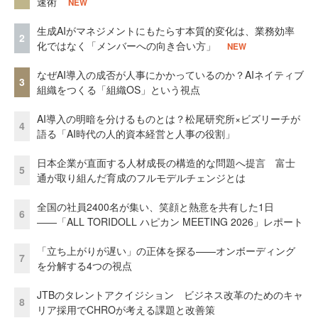
速術
NEW
生成AIがマネジメントにもたらす本質的変化は、業務効率
2
化ではなく「メンバーへの向き合い方」
NEW
なぜAI導入の成否が人事にかかっているのか？AIネイティブ
3
組織をつくる「組織OS」という視点
AI導入の明暗を分けるものとは？松尾研究所×ビズリーチが
4
語る「AI時代の人的資本経営と人事の役割」
日本企業が直面する人材成長の構造的な問題へ提言 富士
5
通が取り組んだ育成のフルモデルチェンジとは
全国の社員2400名が集い、笑顔と熱意を共有した1日
6
――「ALL TORIDOLL ハピカン MEETING 2026」レポート
「立ち上がりが遅い」の正体を探る——オンボーディング
7
を分解する4つの視点
JTBのタレントアクイジション ビジネス改革のためのキャ
8
リア採用でCHROが考える課題と改善策