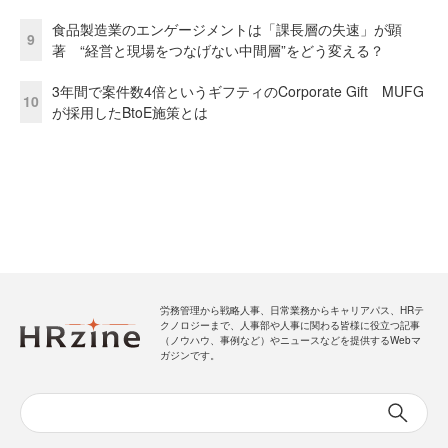
食品製造業のエンゲージメントは「課長層の失速」が顕
9
著 “経営と現場をつなげない中間層”をどう変える？
3年間で案件数4倍というギフティのCorporate Gift MUFG
10
が採用したBtoE施策とは
労務管理から戦略人事、日常業務からキャリアパス、HRテ
クノロジーまで、人事部や人事に関わる皆様に役立つ記事
（ノウハウ、事例など）やニュースなどを提供するWebマ
ガジンです。