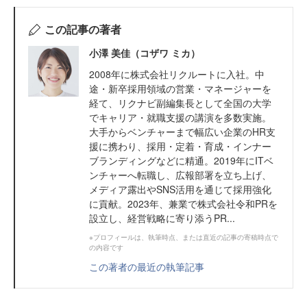
この記事の著者
小澤 美佳（コザワ ミカ）
2008年に株式会社リクルートに入社。中
途・新卒採用領域の営業・マネージャーを
経て、リクナビ副編集長として全国の大学
でキャリア・就職支援の講演を多数実施。
大手からベンチャーまで幅広い企業のHR支
援に携わり、採用・定着・育成・インナー
ブランディングなどに精通。2019年にITベ
ンチャーへ転職し、広報部署を立ち上げ、
メディア露出やSNS活用を通じて採用強化
に貢献。2023年、兼業で株式会社令和PRを
設立し、経営戦略に寄り添うPR...
※プロフィールは、執筆時点、または直近の記事の寄稿時点で
の内容です
この著者の最近の執筆記事