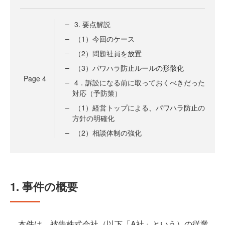
3. 要点解説
（1）今回のケース
（2）問題社員を放置
（3）パワハラ防止ルールの形骸化
Page
4
4．訴訟になる前に取っておくべきだった
対応（予防策）
（1）経営トップによる、パワハラ防止の
方針の明確化
（2）相談体制の強化
1. 事件の概要
本件は、被告株式会社（以下「A社」という）の従業