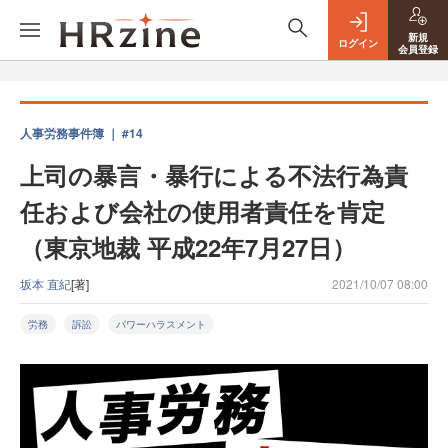
新規
ログイン
会員登録
人事労務事件簿 ｜ #14
上司の暴言・暴行による不法行為責
任および会社の使用者責任を肯定
（東京地裁 平成22年7月27日）
坂本 直紀
[著]
2021/10/07 08:00
労務
訴訟
パワーハラスメント