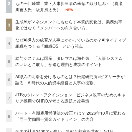
2
もの〜川崎重工業・人事担当者の執念の取り組み～（喜瀬
川蒼太氏・坂井風太氏）
NEW
生成AIがマネジメントにもたらす本質的変化は、業務効率
3
化ではなく「メンバーへの向き合い方」
なぜAI導入の成否が人事にかかっているのか？AIネイティブ
4
組織をつくる「組織OS」という視点
給与システムは国産、タレマネは海外製 「人事システム
5
のいいとこ取り」が進む理由と成功のポイント
AI導入の明暗を分けるものとは？松尾研究所×ビズリーチが
6
語る「AI時代の人的資本経営と人事の役割」
JTBのタレントアクイジション ビジネス改革のためのキャ
7
リア採用でCHROが考える課題と改善策
パート・有期雇用労働法の改正とは？ 2026年10月に変わる
8
「同一労働同一賃金ガイドライン」の内容
全国の社員2400名が集い、笑顔と熱意を共有した1日