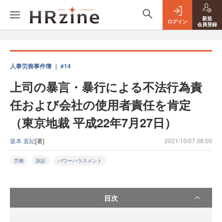
新規
ログイン
会員登録
人事労務事件簿 ｜ #14
上司の暴言・暴行による不法行為責
任および会社の使用者責任を肯定
（東京地裁 平成22年7月27日）
坂本 直紀
[著]
2021/10/07 08:00
労務
訴訟
パワーハラスメント
目次