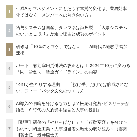
生成AIがマネジメントにもたらす本質的変化は、業務効率
1
化ではなく「メンバーへの向き合い方」
給与システムは国産、タレマネは海外製 「人事システム
2
のいいとこ取り」が進む理由と成功のポイント
研修は「10％のオマケ」ではない——AI時代の経験学習加
3
速術
パート・有期雇用労働法の改正とは？ 2026年10月に変わる
4
「同一労働同一賃金ガイドライン」の内容
1on1が空回りする理由——「投げ手」だけでは醸成されな
5
い、フィードバック文化のつくり方
AI導入の明暗を分けるものとは？松尾研究所×ビズリーチが
6
語る「AI時代の人的資本経営と人事の役割」
【動画】研修の「やりっぱなし」と「行動変容」を分けた
7
もの〜川崎重工業・人事担当者の執念の取り組み～（喜瀬
川蒼太氏・坂井風太氏）