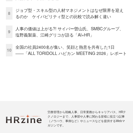
ジョブ型・スキル型の人材マネジメントはなぜ限界を迎え
8
るのか ケイパビリティ型との比較で読み解く違い
人事の価値は上がる?! サイバー曽山氏、SMBCグループ、
9
塩野義製薬、江崎グリコが語る「AI×HR」
全国の社員2400名が集い、笑顔と熱意を共有した1日
10
――「ALL TORIDOLL ハピカン MEETING 2026」レポート
労務管理から戦略人事、日常業務からキャリアパス、HRテ
クノロジーまで、人事部や人事に関わる皆様に役立つ記事
（ノウハウ、事例など）やニュースなどを提供するWebマ
ガジンです。