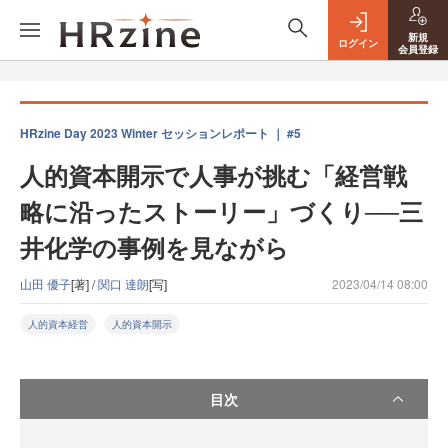
新規
ログイン
会員登録
HRzine Day 2023 Winter セッションレポート ｜ #5
人的資本開示で人事が挑む「経営戦
略に沿ったストーリー」づくり──三
井化学の事例を見ながら
山田 優子
[著] /
関口 達朗
[写]
2023/04/14 08:00
人的資本経営
人的資本開示
目次