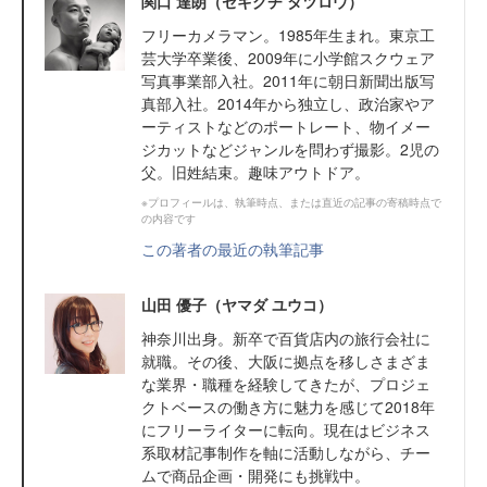
関口 達朗（セキグチ タツロウ）
フリーカメラマン。1985年生まれ。東京工
芸大学卒業後、2009年に小学館スクウェア
写真事業部入社。2011年に朝日新聞出版写
真部入社。2014年から独立し、政治家やア
ーティストなどのポートレート、物イメー
ジカットなどジャンルを問わず撮影。2児の
父。旧姓結束。趣味アウトドア。
※プロフィールは、執筆時点、または直近の記事の寄稿時点で
の内容です
この著者の最近の執筆記事
山田 優子（ヤマダ ユウコ）
神奈川出身。新卒で百貨店内の旅行会社に
就職。その後、大阪に拠点を移しさまざま
な業界・職種を経験してきたが、プロジェ
クトベースの働き方に魅力を感じて2018年
にフリーライターに転向。現在はビジネス
系取材記事制作を軸に活動しながら、チー
ムで商品企画・開発にも挑戦中。