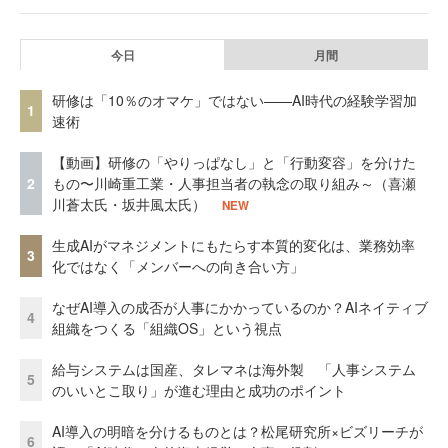
今日
月間
研修は「10％のオマケ」ではない——AI時代の経験学習加
1
速術
【動画】研修の「やりっぱなし」と「行動変容」を分けた
2
もの〜川崎重工業・人事担当者の執念の取り組み～（喜瀬
川蒼太氏・坂井風太氏）
NEW
生成AIがマネジメントにもたらす本質的変化は、業務効率
3
化ではなく「メンバーへの向き合い方」
なぜAI導入の成否が人事にかかっているのか？AIネイティブ
4
組織をつくる「組織OS」という視点
給与システムは国産、タレマネは海外製 「人事システム
5
のいいとこ取り」が進む理由と成功のポイント
AI導入の明暗を分けるものとは？松尾研究所×ビズリーチが
6