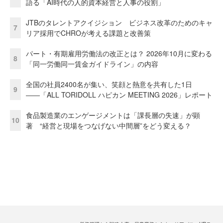
語る「AI時代の人的資本経営と人事の役割」
JTBのタレントアクイジション ビジネス改革のためのキャ
7
リア採用でCHROが考える課題と改善策
パート・有期雇用労働法の改正とは？ 2026年10月に変わる
8
「同一労働同一賃金ガイドライン」の内容
全国の社員2400名が集い、笑顔と熱意を共有した1日
9
――「ALL TORIDOLL ハピカン MEETING 2026」レポート
食品製造業のエンゲージメントは「課長層の失速」が顕
10
著 “経営と現場をつなげない中間層”をどう変える？