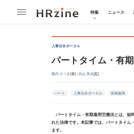
特集
ニュース
人事法令ポータル
パートタイム・有期
横内 さつき
[著] /
内山 美央
[監]
パート
人事法令ポータル
有期雇用
パートタイム・有期雇用労働法とは、短時間
れた法律です。本記事では、パートタイム
ます。