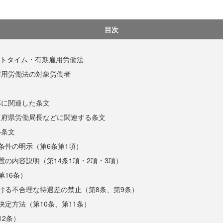
目次
ートタイム・有期雇用労働法
雇用労働法の対象労働者
ト
応に関連した条文
道府県労働局長などに関連する条文
い条文
条件の明示（第6条第1項）
置の内容説明（第14条1項・2項・3項）
第16条）
ける不合理な待遇差の禁止（第8条、第9条）
決定方法（第10条、第11条）
12条）