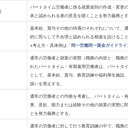
パートタイム労働者に係る就業規則の作成・変更
続
表と認められる者の意見を聴くことを努力義務と
基本給、賞与その他の待遇のそれぞれについて、
的に照らして不合理と認められる相違を設けるこ
※考え方・具体例は「
同一労働同一賃金ガイドライ
通常の労働者と就業の実態（職務の内容と、職務
れたパートタイム・有期雇用労働者は、パートタ
として、基本給、賞与、教育訓練や福利厚生施設
扱いを禁止する。
通常の労働者との均衡を考慮し、パートタイム・
果、意欲、能力または経験その他の就業の実態に
とを努力義務とする。
通常の労働者に対して行う教育訓練の中で、職務