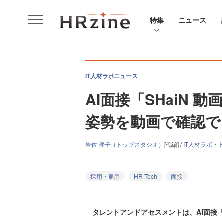
特集
ニュース
IT人材ラボニュース
AI面接「SHaiN
姿勢を動画で確認
岩佐 優子（トップスタジオ）
[代編] /
IT人材ラボ・
採用・雇用
HR Tech
面接
タレントアンドアセスメントは、AI面接「S