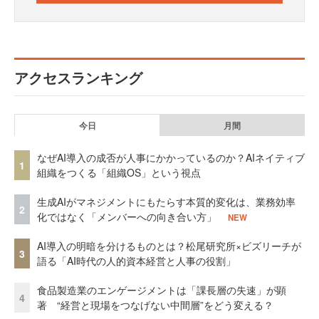
アクセスランキング
今日
月間
なぜAI導入の成否が人事にかかっているのか？AIネイティブ
1
組織をつくる「組織OS」という視点
生成AIがマネジメントにもたらす本質的変化は、業務効率
2
化ではなく「メンバーへの向き合い方」
NEW
AI導入の明暗を分けるものとは？松尾研究所×ビズリーチが
3
語る「AI時代の人的資本経営と人事の役割」
食品製造業のエンゲージメントは「課長層の失速」が顕
4
著 “経営と現場をつなげない中間層”をどう変える？