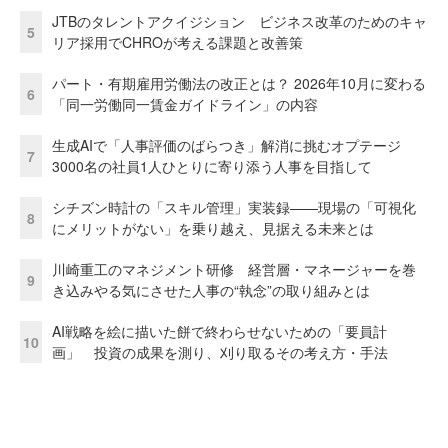
JTBのタレントアクイジション ビジネス改革のためのキャ
5
リア採用でCHROが考える課題と改善策
パート・有期雇用労働法の改正とは？ 2026年10月に変わる
6
「同一労働同一賃金ガイドライン」の内容
生成AIで「人事評価のばらつき」解消に挑むオプテージ
7
3000名の社員1人ひとりに寄り添う人事を目指して
シチズン時計の「スキル管理」実装録——現場の「可視化
8
にメリットがない」を乗り越え、見据える未来とは
川崎重工のマネジメント研修 経営層・マネージャーを巻
9
き込みやる気にさせた人事の“執念”の取り組みとは
AI戦略を絵に描いた餅で終わらせないための「要員計
10
画」 投資の成果を測り、刈り取るその考え方・手法